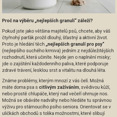
Proč na výběru „nejlepších granulí“ záleží?
Pokud jste jako většina majitelů psů, chcete, aby váš
čtyřnohý parťák prožil dlouhý, šťastný a aktivní život.
Proto je hledání těch
„nejlepších granulí pro psy“
(nejlepšího suchého krmiva) jedním z nejdůležitějších
rozhodnutí, která učiníte. Nejde jen o naplnění misky;
jde o zajištění každodenního paliva, které podporuje
zdravé trávení, lesklou srst a vitalitu na dlouhá léta.
Známe problémy, kterým mnozí z vás čelí. Možná
máte doma psa s
citlivým zažíváním
, svědivou kůží,
nebo prostě chlupáče, který nad večeří ohrnuje nos.
Možná se obáváte nadváhy nebo hledáte tu správnou
výživu pro stárnoucího psího seniora. Orientovat se v
uličkách obchodů s tolika možnostmi, které slibují