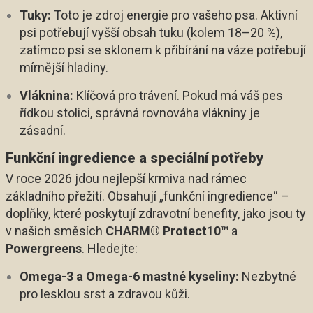
Tuky:
Toto je zdroj energie pro vašeho psa. Aktivní
psi potřebují vyšší obsah tuku (kolem 18–20 %),
zatímco psi se sklonem k přibírání na váze potřebují
mírnější hladiny.
Vláknina:
Klíčová pro trávení. Pokud má váš pes
řídkou stolici, správná rovnováha vlákniny je
zásadní.
Funkční ingredience a speciální potřeby
V roce 2026 jdou nejlepší krmiva nad rámec
základního přežití. Obsahují „funkční ingredience“ –
doplňky, které poskytují zdravotní benefity, jako jsou ty
v našich směsích
CHARM® Protect10™
a
Powergreens
. Hledejte:
Omega-3 a Omega-6 mastné kyseliny:
Nezbytné
pro lesklou srst a zdravou kůži.