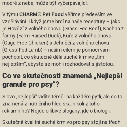
modré z nebe, může být vyčerpávající.
V týmu
CHARM® Pet Food
věříme především ve
vzdělávání. I když jsme hrdí na naše receptury – jako
je Hovězí z volného chovu (Grass-Fed Beef), Kachna z
farmy (Farm-Raised Duck), Kuře z volného chovu
(Cage-Free Chicken) a Jehněčí z volného chovu
(Grass-Fed Lamb) – naším cílem je pomoci vám
pochopit, co skutečně dělá suché krmivo „tím
nejlepším“, abyste se mohli rozhodovat s jistotou.
Co ve skutečnosti znamená „Nejlepší
granule pro psy“?
Slovo „nejlepší“ vidíte téměř na každém pytli, ale co to
znamená z nutričního hlediska, nikoli z toho
reklamního? Nejde o líbivé slogany, jde o biologii.
Skutečně kvalitní suché krmivo pro psy stojí na třech