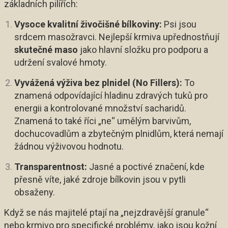
základních pilířích:
Vysoce kvalitní živočišné bílkoviny:
Psi jsou
srdcem masožravci. Nejlepší krmiva upřednostňují
skutečné maso
jako hlavní složku pro podporu a
udržení svalové hmoty.
Vyvážená výživa bez plnidel (No Fillers):
To
znamená odpovídající hladinu zdravých tuků pro
energii a kontrolované množství sacharidů.
Znamená to také říci „ne“ umělým barvivům,
dochucovadlům a zbytečným plnidlům, která nemají
žádnou výživovou hodnotu.
Transparentnost:
Jasné a poctivé značení, kde
přesně víte, jaké zdroje bílkovin jsou v pytli
obsaženy.
Když se nás majitelé ptají na „nejzdravější granule“
nebo krmivo pro specifické problémy, jako jsou kožní