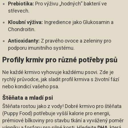
Prebiotika:
Pro výživu „hodných“ bakterií ve
střevech.
Kloubní výživa:
Ingredience jako Glukosamin a
Chondroitin.
Antioxidanty:
Z pravého ovoce a zeleniny pro
podporu imunitního systému.
Profily krmiv pro různé potřeby psů
Ne každé krmivo vyhovuje každému psovi. Zde je
rychlý průvodce, jak sladit profil krmiva s životní fází
nebo kondicí vašeho psa.
Štěňata a mladí psi
Štěňata rostou jako z vody! Dobré krmivo pro štěňata
(Puppy Food) potřebuje vyšší kalorie pro energii,
prémiové bílkoviny pro stavbu tkání a vyvážený poměr
vápníku a fosforu pro silné kosti. Hledejte
DHA
, která