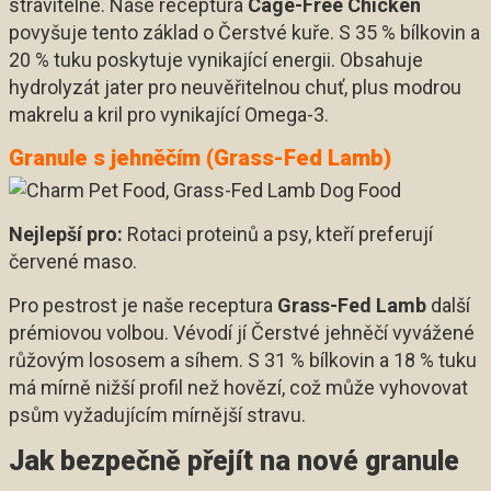
stravitelné. Naše receptura
Cage-Free Chicken
povyšuje tento základ o Čerstvé kuře. S 35 % bílkovin a
20 % tuku poskytuje vynikající energii. Obsahuje
hydrolyzát jater pro neuvěřitelnou chuť, plus modrou
makrelu a kril pro vynikající Omega-3.
Granule s jehněčím (Grass-Fed Lamb)
Nejlepší pro:
Rotaci proteinů a psy, kteří preferují
červené maso.
Pro pestrost je naše receptura
Grass-Fed Lamb
další
prémiovou volbou. Vévodí jí Čerstvé jehněčí vyvážené
růžovým lososem a síhem. S 31 % bílkovin a 18 % tuku
má mírně nižší profil než hovězí, což může vyhovovat
psům vyžadujícím mírnější stravu.
Jak bezpečně přejít na nové granule