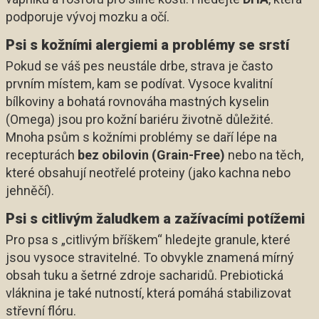
podporuje vývoj mozku a očí.
Psi s kožními alergiemi a problémy se srstí
Pokud se váš pes neustále drbe, strava je často
prvním místem, kam se podívat. Vysoce kvalitní
bílkoviny a bohatá rovnováha mastných kyselin
(Omega) jsou pro kožní bariéru životně důležité.
Mnoha psům s kožními problémy se daří lépe na
recepturách
bez obilovin (Grain-Free)
nebo na těch,
které obsahují neotřelé proteiny (jako kachna nebo
jehněčí).
Psi s citlivým žaludkem a zažívacími potížemi
Pro psa s „citlivým bříškem“ hledejte granule, které
jsou vysoce stravitelné. To obvykle znamená mírný
obsah tuku a šetrné zdroje sacharidů. Prebiotická
vláknina je také nutností, která pomáhá stabilizovat
střevní flóru.