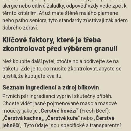
alergie nebo citlivé žaludky, odpověď vždy vede zpět k
těmto kritériím. Ať už máte štěně malého plemene
nebo psího seniora, tyto standardy zůstávají základem
dobrého zdraví.
Klíčové faktory, které je třeba
zkontrolovat před výběrem granulí
Než koupíte další pytel, otočte ho a podívejte se na
etiketu. Zde je to, co musíte zkontrolovat, abyste se
ujistili, že kupujete kvalitu.
Seznam ingrediencí a zdroj bílkovin
Prvních pár ingrediencí vypráví skutečný příběh.
Chcete vidět jasně pojmenované maso a masové
moučky, jako je „
Čerstvé hovězí
“ (Fresh Beef),
„
Čerstvá kachna
„, „
Čerstvé kuře
“ nebo „
Čerstvé
jehněčí
„. Tyto údaje jsou specifické a transparentní.