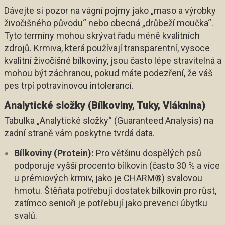
Dávejte si pozor na vágní pojmy jako „maso a výrobky
živočišného původu“ nebo obecná „drůbeží moučka“.
Tyto termíny mohou skrývat řadu méně kvalitních
zdrojů. Krmiva, která používají transparentní, vysoce
kvalitní živočišné bílkoviny, jsou často lépe stravitelná a
mohou být záchranou, pokud máte podezření, že váš
pes trpí potravinovou intolerancí.
Analytické složky (Bílkoviny, Tuky, Vláknina)
Tabulka „Analytické složky“ (Guaranteed Analysis) na
zadní straně vám poskytne tvrdá data.
Bílkoviny (Protein):
Pro většinu dospělých psů
podporuje vyšší procento bílkovin (často 30 % a více
u prémiových krmiv, jako je CHARM®) svalovou
hmotu. Štěňata potřebují dostatek bílkovin pro růst,
zatímco senioři je potřebují jako prevenci úbytku
svalů.