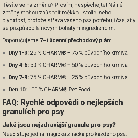
Těšíte se na změnu? Prosím, nespěchejte! Náhlé
změny mohou způsobit měkkou stolici nebo
plynatost, protože střeva vašeho psa potřebují čas, aby
se přizpůsobila novým bohatým ingrediencím.
Doporučujeme
7–10denní přechodový plán
:
Dny 1-3:
25 % CHARM® + 75 % původního krmiva.
Dny 4-6:
50 % CHARM® + 50 % původního krmiva.
Dny 7-9:
75 % CHARM® + 25 % původního krmiva.
Den 10:
100 % CHARM® Pet Food.
FAQ: Rychlé odpovědi o nejlepších
granulích pro psy
Jaké jsou nejzdravější granule pro psy?
Neexistuje jedna magická značka pro každého psa.