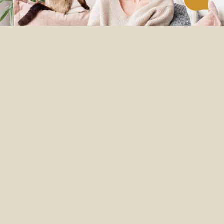
V CHARMU VĚŘÍME, ŽE ŽIVOT
JE LEPŠÍ S PSY A KOČKAMI.
NAŠE LÁSKA K JEJICH
PŘIROZENÉMU KOUZLU NÁS
POHYBUJE PŘI VÝROBĚ KAŽDÉ