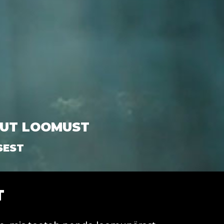
KUT LOOMUST
SEST
T