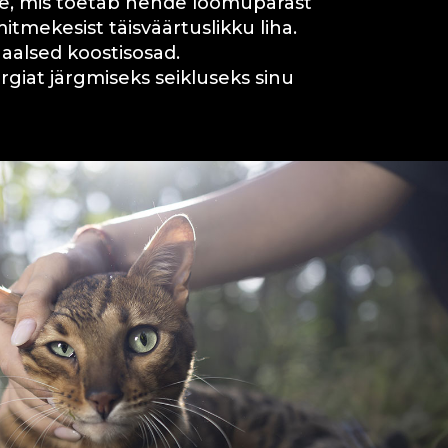
e, mis toetab nende loomupärast
itmekesist täisväärtuslikku liha.
aalsed koostisosad.
rgiat järgmiseks seikluseks sinu