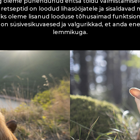
ng oleme pühendunud ehtsa toidu valmistamisel
retseptid on loodud lihasööjatele ja sisaldavad m
eks oleme lisanud looduse tõhusaimad funktsion
 on süsivesikuvaesed ja valgurikkad, et anda ene
lemmikuga.