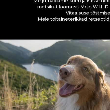
Me jumaldame koeri ja kasse ni
metsikut loomust. Meie W.I.L.D. 
Vitaalsuse tõstmis
Meie toitaineterikkad retseptid