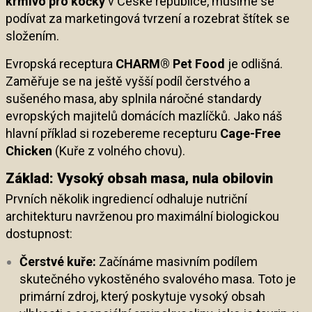
krmivo pro kočky
v České republice, musíme se
podívat za marketingová tvrzení a rozebrat štítek se
složením.
Evropská receptura
CHARM® Pet Food
je odlišná.
Zaměřuje se na ještě vyšší podíl čerstvého a
sušeného masa, aby splnila náročné standardy
evropských majitelů domácích mazlíčků. Jako náš
hlavní příklad si rozebereme recepturu
Cage-Free
Chicken
(Kuře z volného chovu).
Základ: Vysoký obsah masa, nula obilovin
Prvních několik ingrediencí odhaluje nutriční
architekturu navrženou pro maximální biologickou
dostupnost:
Čerstvé kuře:
Začínáme masivním podílem
skutečného vykostěného svalového masa. Toto je
primární zdroj, který poskytuje vysoký obsah