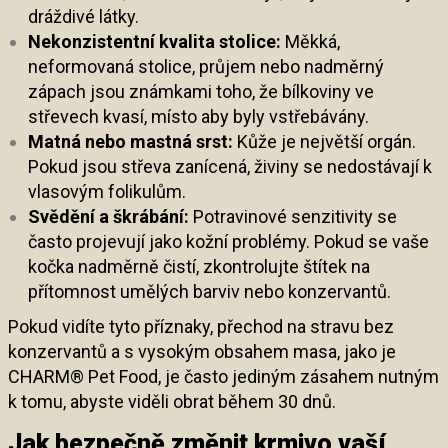
dráždivé látky.
Nekonzistentní kvalita stolice:
Měkká,
neformovaná stolice, průjem nebo nadměrný
zápach jsou známkami toho, že bílkoviny ve
střevech kvasí, místo aby byly vstřebávány.
Matná nebo mastná srst:
Kůže je největší orgán.
Pokud jsou střeva zanícená, živiny se nedostávají k
vlasovým folikulům.
Svědění a škrábání:
Potravinové senzitivity se
často projevují jako kožní problémy. Pokud se vaše
kočka nadměrně čistí, zkontrolujte štítek na
přítomnost umělých barviv nebo konzervantů.
Pokud vidíte tyto příznaky, přechod na stravu bez
konzervantů a s vysokým obsahem masa, jako je
CHARM® Pet Food, je často jediným zásahem nutným
k tomu, abyste viděli obrat během 30 dnů.
Jak bezpečně změnit krmivo vaší