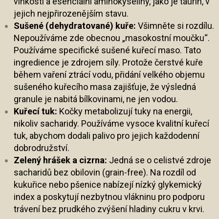
vlhkosti a esenciální aminokyseliny, jako je taurin, v
jejich nejpřirozenějším stavu.
Sušené (dehydratované) kuře:
Všimněte si rozdílu.
Nepoužíváme zde obecnou „masokostní moučku“.
Používáme specifické sušené kuřecí maso. Tato
ingredience je zdrojem síly. Protože čerstvé kuře
během vaření ztrácí vodu, přidání velkého objemu
sušeného kuřecího masa zajišťuje, že výsledná
granule je nabitá bílkovinami, ne jen vodou.
Kuřecí tuk:
Kočky metabolizují tuky na energii,
nikoliv sacharidy. Používáme vysoce kvalitní kuřecí
tuk, abychom dodali palivo pro jejich každodenní
dobrodružství.
Zelený hrášek a cizrna:
Jedná se o celistvé zdroje
sacharidů bez obilovin (grain-free). Na rozdíl od
kukuřice nebo pšenice nabízejí nízký glykemický
index a poskytují nezbytnou vlákninu pro podporu
trávení bez prudkého zvýšení hladiny cukru v krvi.