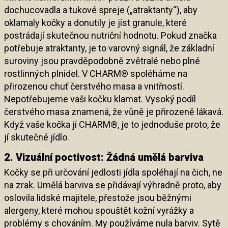
dochucovadla a tukové spreje („atraktanty“), aby
oklamaly kočky a donutily je jíst granule, které
postrádají skutečnou nutriční hodnotu. Pokud značka
potřebuje atraktanty, je to varovný signál, že základní
suroviny jsou pravděpodobně zvětralé nebo plné
rostlinných plnidel. V CHARM® spoléháme na
přirozenou chuť čerstvého masa a vnitřností.
Nepotřebujeme vaši kočku klamat. Vysoký podíl
čerstvého masa znamená, že vůně je přirozeně lákavá.
Když vaše kočka jí CHARM®, je to jednoduše proto, že
jí skutečné jídlo.
2. Vizuální poctivost: Žádná umělá barviva
Kočky se při určování jedlosti jídla spoléhají na čich, ne
na zrak. Umělá barviva se přidávají výhradně proto, aby
oslovila lidské majitele, přestože jsou běžnými
alergeny, které mohou spouštět kožní vyrážky a
problémy s chováním. My používáme nula barviv. Sytě