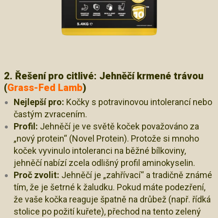
2. Řešení pro citlivé: Jehněčí krmené trávou
(
Grass-Fed Lamb
)
Nejlepší pro:
Kočky s potravinovou intolerancí nebo
častým zvracením.
Profil:
Jehněčí je ve světě koček považováno za
„nový protein“ (Novel Protein). Protože si mnoho
koček vyvinulo intoleranci na běžné bílkoviny,
jehněčí nabízí zcela odlišný profil aminokyselin.
Proč zvolit:
Jehněčí je „zahřívací“ a tradičně známé
tím, že je šetrné k žaludku. Pokud máte podezření,
že vaše kočka reaguje špatně na drůbež (např. řídká
stolice po požití kuřete), přechod na tento zelený