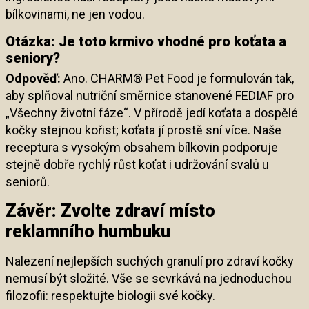
bílkovinami, ne jen vodou.
Otázka: Je toto krmivo vhodné pro koťata a
seniory?
Odpověď:
Ano. CHARM® Pet Food je formulován tak,
aby splňoval nutriční směrnice stanovené FEDIAF pro
„Všechny životní fáze“. V přírodě jedí koťata a dospělé
kočky stejnou kořist; koťata jí prostě sní více. Naše
receptura s vysokým obsahem bílkovin podporuje
stejně dobře rychlý růst koťat i udržování svalů u
seniorů.
Závěr: Zvolte zdraví místo
reklamního humbuku
Nalezení nejlepších suchých granulí pro zdraví kočky
nemusí být složité. Vše se scvrkává na jednoduchou
filozofii: respektujte biologii své kočky.