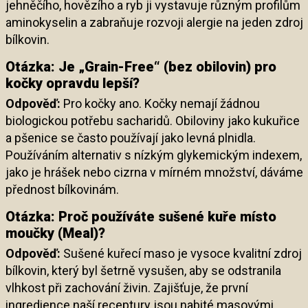
jehněčího, hovězího a ryb ji vystavuje různým profilům
aminokyselin a zabraňuje rozvoji alergie na jeden zdroj
bílkovin.
Otázka: Je „Grain-Free“ (bez obilovin) pro
kočky opravdu lepší?
Odpověď:
Pro kočky ano. Kočky nemají žádnou
biologickou potřebu sacharidů. Obiloviny jako kukuřice
a pšenice se často používají jako levná plnidla.
Používáním alternativ s nízkým glykemickým indexem,
jako je hrášek nebo cizrna v mírném množství, dáváme
přednost bílkovinám.
Otázka: Proč používáte sušené kuře místo
moučky (Meal)?
Odpověď:
Sušené kuřecí maso je vysoce kvalitní zdroj
bílkovin, který byl šetrně vysušen, aby se odstranila
vlhkost při zachování živin. Zajišťuje, že první
ingredience naší receptury jsou nabité masovými