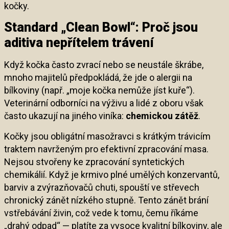
kočky.
Standard „Clean Bowl“: Proč jsou
aditiva nepřítelem trávení
Když kočka často zvrací nebo se neustále škrábe,
mnoho majitelů předpokládá, že jde o alergii na
bílkoviny (např. „moje kočka nemůže jíst kuře“).
Veterinární odborníci na výživu a lidé z oboru však
často ukazují na jiného viníka:
chemickou zátěž
.
Kočky jsou obligátní masožravci s krátkým trávicím
traktem navrženým pro efektivní zpracování masa.
Nejsou stvořeny ke zpracování syntetických
chemikálií. Když je krmivo plné umělých konzervantů,
barviv a zvýrazňovačů chuti, spouští ve střevech
chronický zánět nízkého stupně. Tento zánět brání
vstřebávání živin, což vede k tomu, čemu říkáme
„drahý odpad“ — platíte za vysoce kvalitní bílkoviny, ale