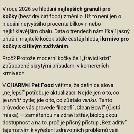
V roce 2026 se hledání
nejlepších granulí pro
kočky
(best dry cat food) změnilo. Už to není jen o
hledání nejvyššího procenta bílkovin nebo
nejkřiklavějším obalu. Data o trendech nám říkají jasný
příběh: majitelé koček stále častěji hledají
krmivo pro
kočky s citlivým zažíváním
.
Proč? Protože moderní kočky čelí „trávicí krizi“
způsobené skrytými přísadami v komerčních
krmivech.
V
CHARM® Pet Food
věříme, že definice slova
„nejlepší“ potřebuje aktualizaci. Nejde jen o to, co
je
uvnitř
pytle; jde o to, co zůstalo
venku
. Tento
průvodce vás provede filozofií „Clean Bowl“ (Čistá
miska) — zaměřenou na zdraví střev, biologickou
dostupnost a na to, proč je přísný přístup „Bez aditiv“
tajemstvím k vyřešení zdravotních problémů vaší