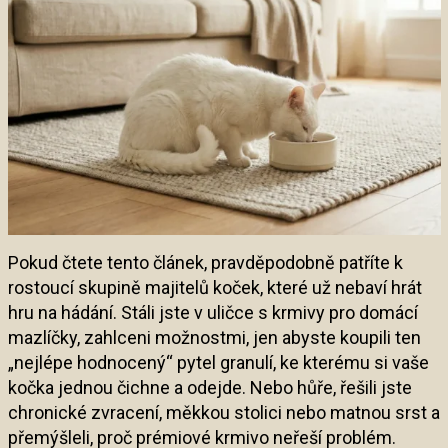
Pokud čtete tento článek, pravděpodobně patříte k
rostoucí skupině majitelů koček, které už nebaví hrát
hru na hádání. Stáli jste v uličce s krmivy pro domácí
mazlíčky, zahlceni možnostmi, jen abyste koupili ten
„nejlépe hodnocený“ pytel granulí, ke kterému si vaše
kočka jednou čichne a odejde. Nebo hůře, řešili jste
chronické zvracení, měkkou stolici nebo matnou srst a
přemýšleli, proč prémiové krmivo neřeší problém.