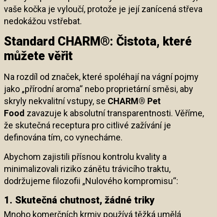
vaše kočka je vyloučí, protože je její zanícená střeva
nedokážou vstřebat.
Standard CHARM®: Čistota, které
můžete věřit
Na rozdíl od značek, které spoléhají na vágní pojmy
jako „přírodní aroma“ nebo proprietární směsi, aby
skryly nekvalitní vstupy, se
CHARM® Pet
Food
zavazuje k absolutní transparentnosti. Věříme,
že skutečná receptura pro citlivé zažívání je
definována tím, co vynecháme.
Abychom zajistili přísnou kontrolu kvality a
minimalizovali riziko zánětu trávicího traktu,
dodržujeme filozofii „Nulového kompromisu“:
1. Skutečná chutnost, žádné triky
Mnoho komerčních krmiv používá těžká umělá