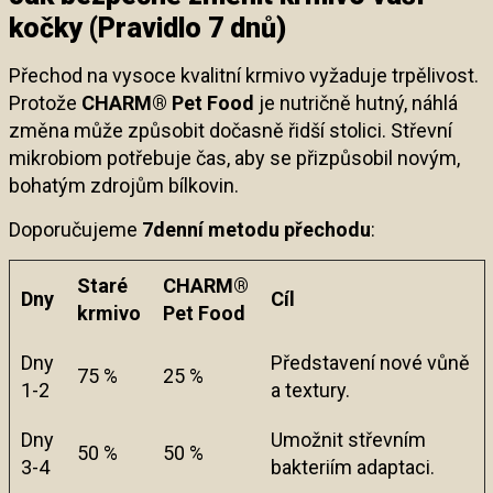
kočky (Pravidlo 7 dnů)
Přechod na vysoce kvalitní krmivo vyžaduje trpělivost.
Protože
CHARM® Pet Food
je nutričně hutný, náhlá
změna může způsobit dočasně řidší stolici. Střevní
mikrobiom potřebuje čas, aby se přizpůsobil novým,
bohatým zdrojům bílkovin.
Doporučujeme
7denní metodu přechodu
:
Staré
CHARM®
Dny
Cíl
krmivo
Pet Food
Dny
Představení nové vůně
75 %
25 %
1-2
a textury.
Dny
Umožnit střevním
50 %
50 %
3-4
bakteriím adaptaci.