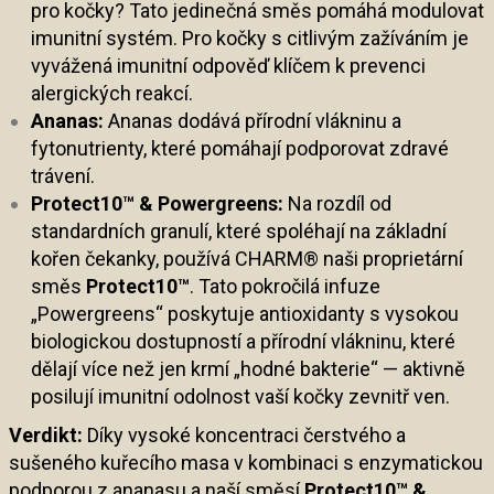
pro kočky? Tato jedinečná směs pomáhá modulovat
imunitní systém. Pro kočky s citlivým zažíváním je
vyvážená imunitní odpověď klíčem k prevenci
alergických reakcí.
Ananas:
Ananas dodává přírodní vlákninu a
fytonutrienty, které pomáhají podporovat zdravé
trávení.
Protect10™ & Powergreens:
Na rozdíl od
standardních granulí, které spoléhají na základní
kořen čekanky, používá CHARM® naši proprietární
směs
Protect10™
. Tato pokročilá infuze
„Powergreens“ poskytuje antioxidanty s vysokou
biologickou dostupností a přírodní vlákninu, které
dělají více než jen krmí „hodné bakterie“ — aktivně
posilují imunitní odolnost vaší kočky zevnitř ven.
Verdikt:
Díky vysoké koncentraci čerstvého a
sušeného kuřecího masa v kombinaci s enzymatickou
podporou z ananasu a naší směsí
Protect10™ &