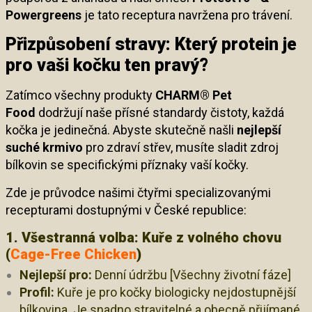
Powergreens
je tato receptura navržena pro trávení.
Přizpůsobení stravy: Který protein je
pro vaši kočku ten pravý?
Zatímco všechny produkty
CHARM® Pet
Food
dodržují naše přísné standardy čistoty, každá
kočka je jedinečná. Abyste skutečně našli
nejlepší
suché krmivo
pro zdraví střev, musíte sladit zdroj
bílkovin se specifickými příznaky vaší kočky.
Zde je průvodce našimi čtyřmi specializovanými
recepturami dostupnými v České republice:
1. Všestranná volba: Kuře z volného chovu
(
Cage-Free Chicken
)
Nejlepší pro:
Denní údržbu [Všechny životní fáze]
Profil:
Kuře je pro kočky biologicky nejdostupnější
bílkovina. Je snadno stravitelné a obecně přijímané