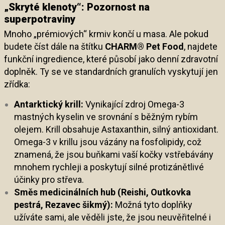
„Skryté klenoty“: Pozornost na
superpotraviny
Mnoho „prémiových“ krmiv končí u masa. Ale pokud
budete číst dále na štítku
CHARM® Pet Food
, najdete
funkční ingredience, které působí jako denní zdravotní
doplněk. Ty se ve standardních granulích vyskytují jen
zřídka:
Antarktický krill:
Vynikající zdroj Omega-3
mastných kyselin ve srovnání s běžným rybím
olejem. Krill obsahuje Astaxanthin, silný antioxidant.
Omega-3 v krillu jsou vázány na fosfolipidy, což
znamená, že jsou buňkami vaší kočky vstřebávány
mnohem rychleji a poskytují silné protizánětlivé
účinky pro střeva.
Směs medicinálních hub (Reishi, Outkovka
pestrá, Rezavec šikmý):
Možná tyto doplňky
užíváte sami, ale věděli jste, že jsou neuvěřitelné i