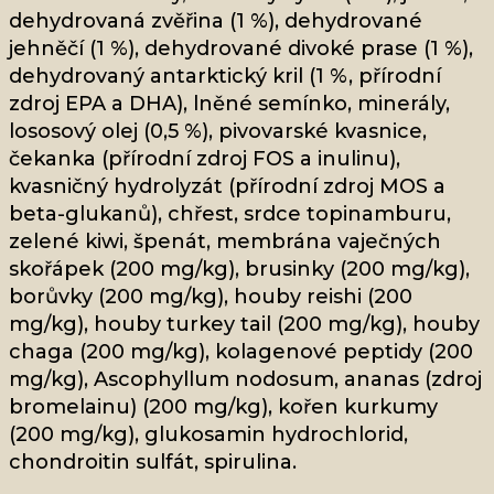
dehydrovaná zvěřina (1 %), dehydrované
jehněčí (1 %), dehydrované divoké prase (1 %),
dehydrovaný antarktický kril (1 %, přírodní
zdroj EPA a DHA), lněné semínko, minerály,
lososový olej (0,5 %), pivovarské kvasnice,
čekanka (přírodní zdroj FOS a inulinu),
kvasničný hydrolyzát (přírodní zdroj MOS a
beta-glukanů), chřest, srdce topinamburu,
zelené kiwi, špenát, membrána vaječných
skořápek (200 mg/kg), brusinky (200 mg/kg),
borůvky (200 mg/kg), houby reishi (200
mg/kg), houby turkey tail (200 mg/kg), houby
chaga (200 mg/kg), kolagenové peptidy (200
mg/kg), Ascophyllum nodosum, ananas (zdroj
bromelainu) (200 mg/kg), kořen kurkumy
(200 mg/kg), glukosamin hydrochlorid,
chondroitin sulfát, spirulina.