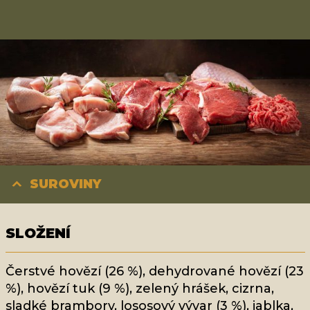
SUROVINY
SLOŽENÍ
Čerstvé hovězí (26 %), dehydrované hovězí (23
%), hovězí tuk (9 %), zelený hrášek, cizrna,
sladké brambory, lososový vývar (3 %), jablka,