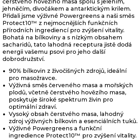
čerstvého hovězího masa spolu s jelením,
jehněčím, divočákem a antarktickým krilem.
Přidali jsme výživné Powergreens a naši směs
Protect10™ z nejmocnějších funkčních
přírodních ingrediencí pro zvýšení vitality.
Bohatá na bílkoviny a s nízkým obsahem
sacharidů, tato lahodná receptura jistě dodá
energii vašemu psovi pro jeho další
dobrodružství.
90% bílkovin z živočišných zdrojů, ideální
pro masožravce.
Výživná směs červeného masa a mořských
plodů, včetně čerstvého hovězího masa,
poskytuje široké spektrum živin pro
optimální zdraví.
Vysoký obsah čerstvého masa, lahodný
zdroj výživných bílkovin a esenciálních tuků.
Výživné Powergreens a funkční
ingredience Protect10™ pro zvýšení vitality.