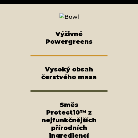
Výživné
Powergreens
Vysoký obsah
čerstvého masa
Směs
Protect10™ z
nejfunkčnějších
přírodních
ingrediencí