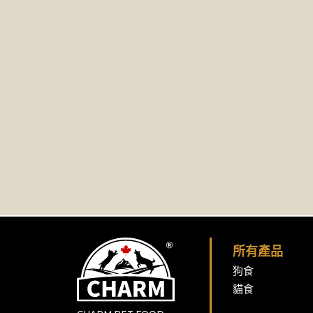
所有產品
狗食
貓食