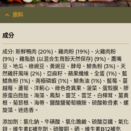
原料
成分
成分: 新鮮鴨肉 (20%)、雞肉粉 (19%)、火雞肉粉
(9%)、雞脂肪 (以混合生育酚天然保存) (9%)、鷹嘴
豆、地瓜、綠豌豆、黃豌豆、酵母、鯡魚粉 (3%)、天
然雞肝風味 (2%)、亞麻籽、蘋果纖維、全蛋 (1%)、藍
鯖魚粉 (1%)、南極磷蝦 (1%)、鯡魚油 (1%)、藍莓、蔓
越莓、蘆筍、洋薊心、綠色奇異果、菠菜、蛋殼膜、膠
原蛋白胜肽、海藻、鳳梨、靈芝、雲芝、白樺茸、薑黃
根、菊苣根、海帶、鹽酸鹽葡萄糖胺、硫酸軟骨素、螺
旋藻、迷迭香。
添加劑：氯化鈉、牛磺酸、氯化膽鹼、硫酸亞鐵、氧化
鋅、維生素E補充劑、硫酸銅、硒、維生素B12補充