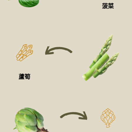
菠菜
蘆筍