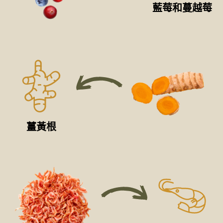
藍莓和蔓越莓
薑黃根