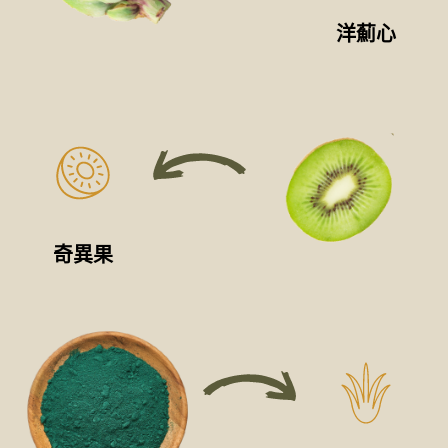
洋薊心
奇異果