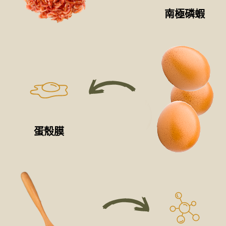
南極磷蝦
蛋殼膜