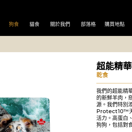
狗食
貓食
關於我們
部落格
購買地點
超能精華
乾食
我們的超能精
的新鮮羊肉，
源。我們特別添
Protect
活力。高蛋白
狗狗，包括對