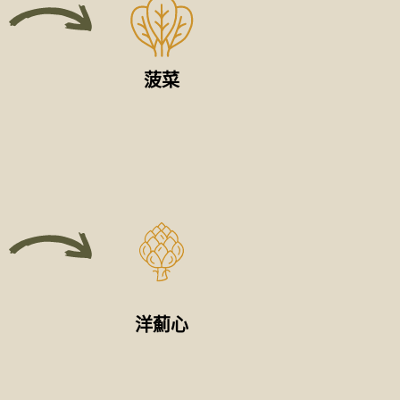
菠菜
洋薊心