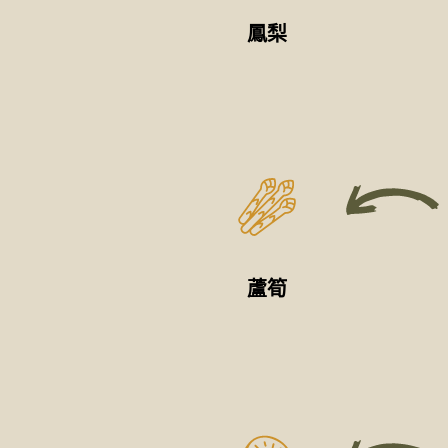
鳳梨
蘆筍