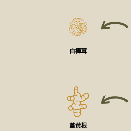
白樺茸
薑黃根