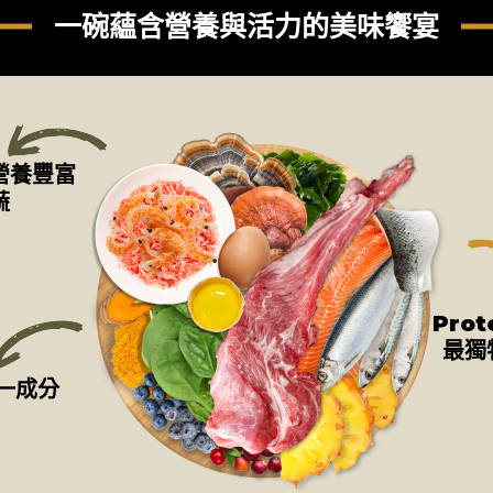
一碗蘊含營養與活力的美味饗宴
-營養豐富
蔬
Pro
最獨
一成分