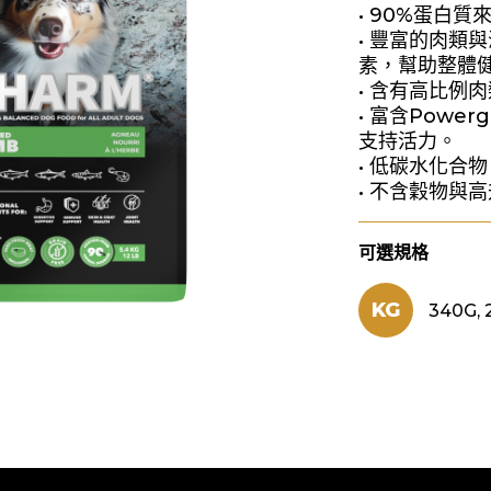
• 90%蛋白
• 豐富的肉類
素，幫助整體
• 含有高比例
• 富含Power
支持活力。
• 低碳水化合
• 不含穀物與
可選規格
KG
340G, 2