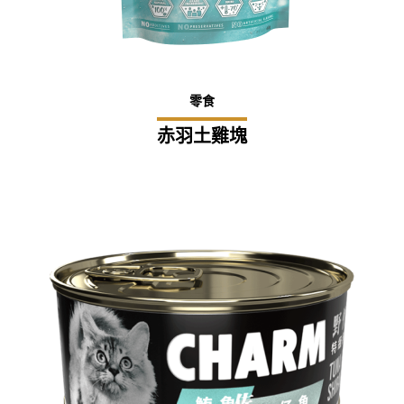
零食
赤羽土雞塊