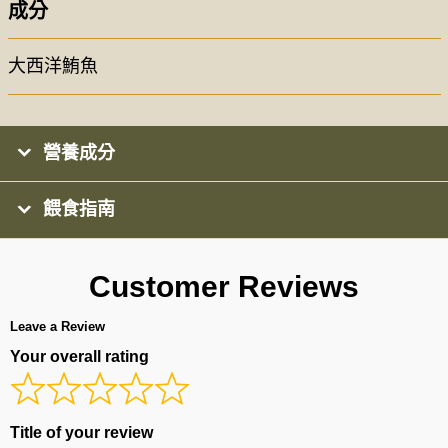
成分
大西洋鮪魚
營養成分
餵食指南
Customer Reviews
Leave a Review
Your overall rating
Title of your review