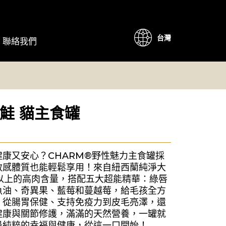
台灣
聯絡我們
鮭 貓主食罐
康又安心？CHARM®野性魅力主食罐採
敏感體質也能輕鬆享用！來自紐西蘭純淨大
%以上的高肉含量，搭配五大超能精華：綠唇
魚油、奇異果、藍莓和蔓越莓，給毛孩全方
。從腸胃保健、支持免疫力到皮毛亮澤，還
健康與關節修護，滿滿的天然營養，一罐就
最純粹的幸福與健康，從這一口開始！