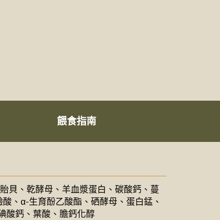
餵食指南
唇貽貝、乾酵母、羊血漿蛋白、碳酸鈣、蔓
酸、α-生育酚乙酸酯、硒酵母、蛋白錳、
、碘酸鈣、葉酸、膽鈣化醇