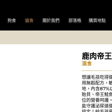
狗食
貓食
關於我們
部落格
購買地點
鹿肉帝王
濕食
想讓毛孩吃得健
用無穀配方，
地，內含87
貽貝、帝王鮭
位的營養呵護
能守護泌尿道
搞定！給毛孩