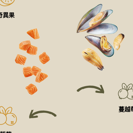
奇異果
蔓越