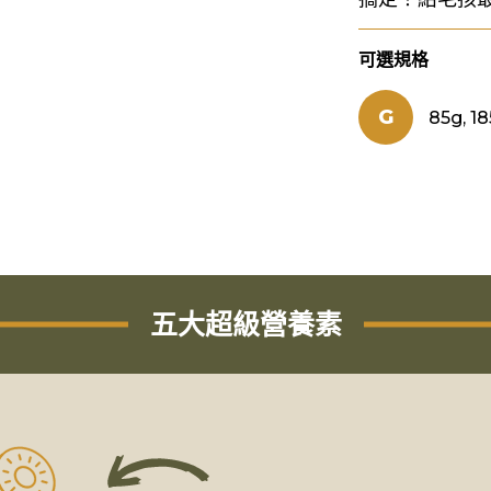
可選規格
G
85g, 18
五大超級營養素