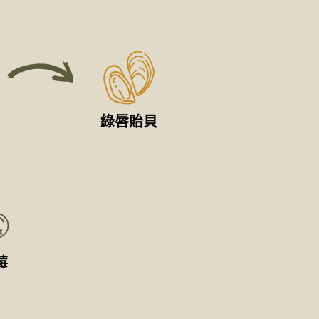
綠唇貽貝
莓