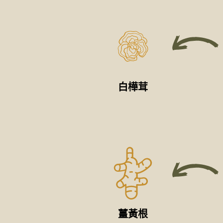
白樺茸
薑黃根