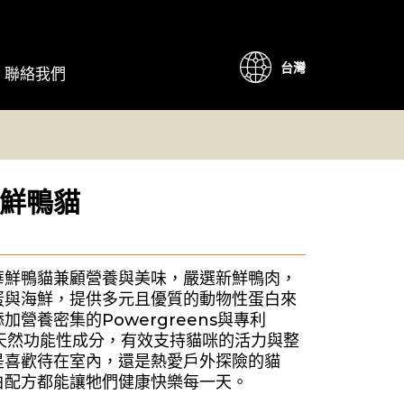
台灣
聯絡我們
鮮鴨貓
華鮮鴨貓兼顧營養與美味，嚴選新鮮鴨肉，
蛋與海鮮，提供多元且優質的動物性蛋白來
加營養密集的Powergreens與專利
10™天然功能性成分，有效支持貓咪的活力與整
是喜歡待在室內，還是熱愛戶外探險的貓
白配方都能讓牠們健康快樂每一天。