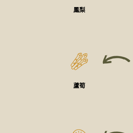
鳳梨
蘆筍