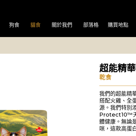
狗食
貓食
關於我們
部落格
購買地點
超能精華
乾食
我們的超能精
搭配火雞、全
源。我們特別添
Protect
體健康。無論
咪，這款高蛋