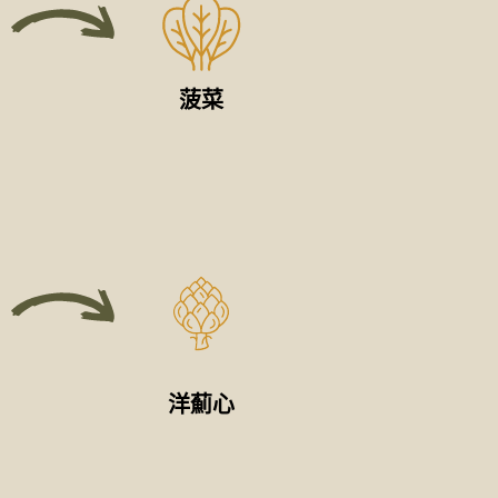
菠菜
洋薊心