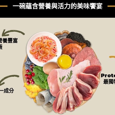
一碗蘊含營養與活力的美味饗宴
-營養豐富
蔬
Pro
最獨
一成分