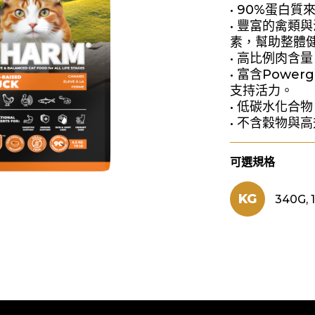
• 90%蛋白
• 豐富的禽類
素，幫助整體
• 高比例肉含
• 富含Power
支持活力。
• 低碳水化合
• 不含穀物與
可選規格
KG
340G, 1