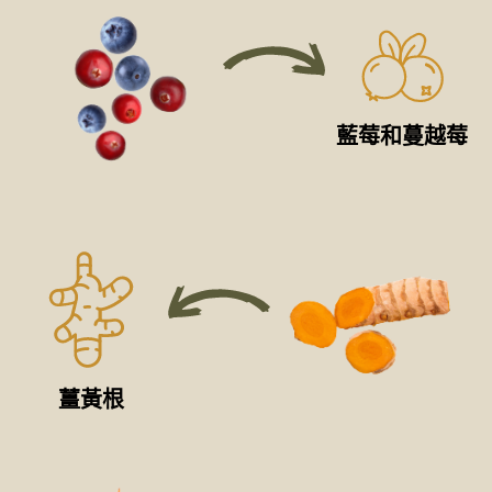
藍莓和蔓越莓
薑黃根