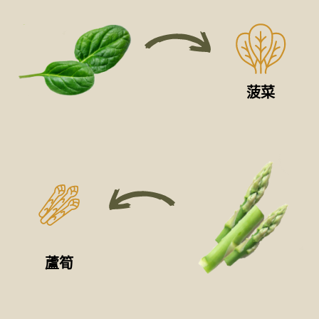
菠菜
蘆筍