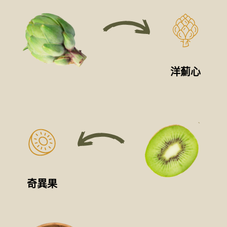
洋薊心
奇異果