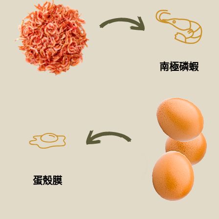
南極磷蝦
蛋殼膜