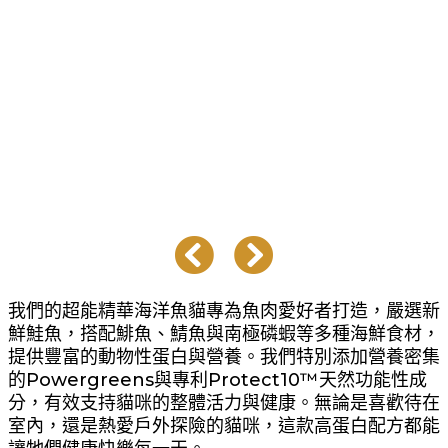
我們的超能精華海洋魚貓專為魚肉愛好者打造，嚴選新
鮮鮭魚，搭配鯡魚、鯖魚與南極磷蝦等多種海鮮食材，
提供豐富的動物性蛋白與營養。我們特別添加營養密集
的Powergreens與專利Protect10™天然功能性成
分，有效支持貓咪的整體活力與健康。無論是喜歡待在
室內，還是熱愛戶外探險的貓咪，這款高蛋白配方都能