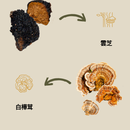
雲芝
白樺茸