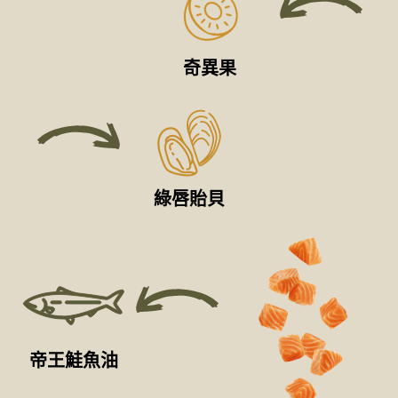
奇異果
綠唇貽貝
帝王鮭魚油