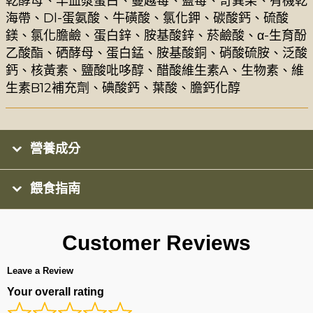
乾酵母、羊血漿蛋白、蔓越莓、藍莓、奇異果、有機乾
海帶、Dl-蛋氨酸、牛磺酸、氯化鉀、碳酸鈣、硫酸
鎂、氯化膽鹼、蛋白鋅、胺基酸鋅、菸鹼酸、α-生育酚
乙酸酯、硒酵母、蛋白錳、胺基酸銅、硝酸硫胺、泛酸
鈣、核黃素、鹽酸吡哆醇、醋酸維生素A、生物素、維
生素B12補充劑、碘酸鈣、葉酸、膽鈣化醇
營養成分
餵食指南
Customer Reviews
Leave a Review
Your overall rating