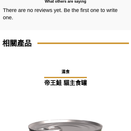
What others are saying
There are no reviews yet. Be the first one to write
one.
相關產品
濕食
帝王鮭 貓主食罐