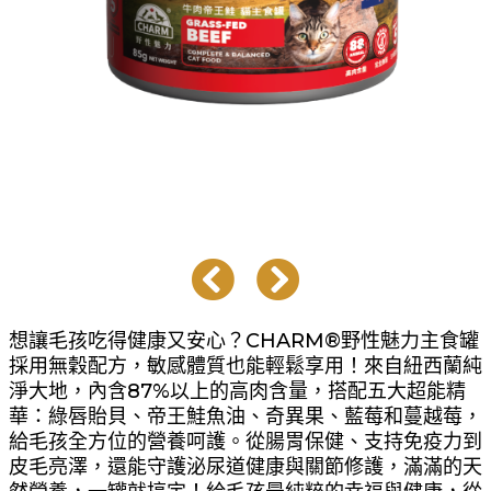
想讓毛孩吃得健康又安心？CHARM®野性魅力主食罐
採用無穀配方，敏感體質也能輕鬆享用！來自紐西蘭純
淨大地，內含87%以上的高肉含量，搭配五大超能精
華：綠唇貽貝、帝王鮭魚油、奇異果、藍莓和蔓越莓，
給毛孩全方位的營養呵護。從腸胃保健、支持免疫力到
皮毛亮澤，還能守護泌尿道健康與關節修護，滿滿的天