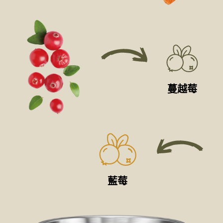
蔓越莓
藍莓