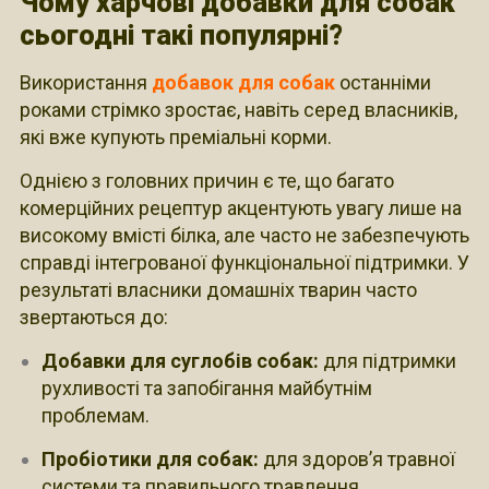
Чому харчові добавки для собак
сьогодні такі популярні?
Використання
добавок для собак
останніми
роками стрімко зростає, навіть серед власників,
які вже купують преміальні корми.
Однією з головних причин є те, що багато
комерційних рецептур акцентують увагу лише на
високому вмісті білка, але часто не забезпечують
справді інтегрованої функціональної підтримки. У
результаті власники домашніх тварин часто
звертаються до:
Добавки для суглобів собак:
для підтримки
рухливості та запобігання майбутнім
проблемам.
Пробіотики для собак:
для здоров’я травної
системи та правильного травлення.