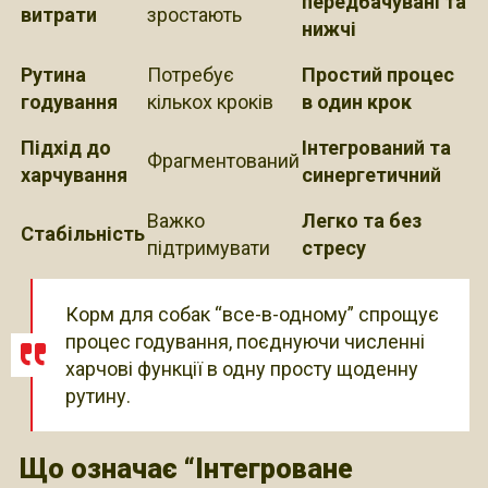
передбачувані та
витрати
зростають
нижчі
Рутина
Потребує
Простий процес
годування
кількох кроків
в один крок
Підхід до
Інтегрований та
Фрагментований
харчування
синергетичний
Важко
Легко та без
Стабільність
підтримувати
стресу
Корм для собак “все-в-одному” спрощує
процес годування, поєднуючи численні
харчові функції в одну просту щоденну
рутину.
Що означає “Інтегроване