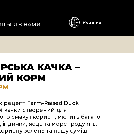
Україна
ЖІТЬСЯ З НАМИ
РСЬКА КАЧКА –
ИЙ КОРМ
РМ
к рецепт Farm-Raised Duck
ї качки створений для
го смаку і користі, містить багато
, індички, яєць та морепродуктів.
орисну зелень та нашу суміш