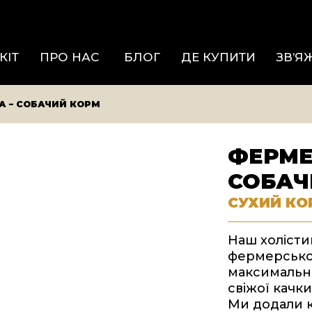
КІТ
ПРО НАС
БЛОГ
ДЕ КУПИТИ
ЗВ’Я
А – СОБАЧИЙ КОРМ
ФЕРМЕ
СОБАЧ
СУХИЙ КО
Наш холісти
фермерсько
максимально
свіжої качки
Ми додали к