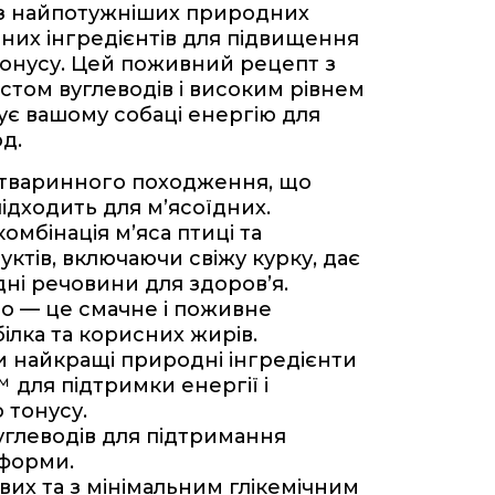
 з найпотужніших природних
них інгредієнтів для підвищення
онусу. Цей поживний рецепт з
стом вуглеводів і високим рівнем
рує вашому собаці енергію для
д.
 тваринного походження, що
підходить для м’ясоїдних.
омбінація м’яса птиці та
ктів, включаючи свіжу курку, дає
дні речовини для здоров’я.
со — це смачне і поживне
ілка та корисних жирів.
 найкращі природні інгредієнти
 для підтримки енергії і
 тонусу.
углеводів для підтримання
 форми.
вих та з мінімальним глікемічним