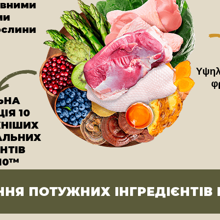
ивними
ми
ослини
Υψηλ
φ
ЬНА
ІЯ 10
НІШИХ
АЛЬНИХ
НТІВ
10™
НЯ ПОТУЖНИХ ІНГРЕДІЄНТІВ