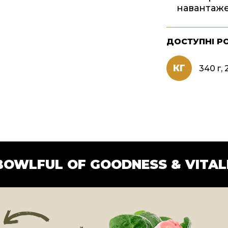
навантаж
ДОСТУПНІ Р
КГ
340 г, 2
BOWLFUL OF GOODNESS & VITAL