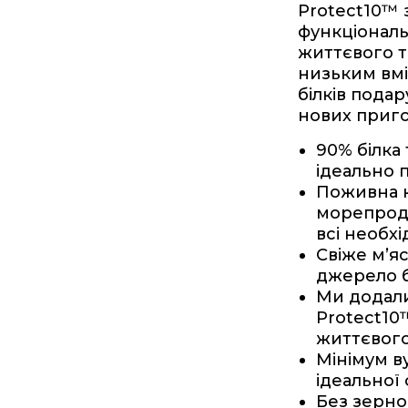
Protect10™
функціональ
життєвого т
низьким вмі
білків пода
нових приго
90% білка
ідеально 
Поживна к
морепроду
всі необхі
Свіже м’я
джерело б
Ми додали
Protect10™
життєвого
Мінімум в
ідеальної
Без зерно