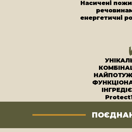
Насичені пож
речовина
енергетичні р
УНІКАЛ
КОМБІНАЦ
НАЙПОТУЖ
ФУНКЦІОН
ІНГРЕДІЄ
Protect
ПОЄДНАН