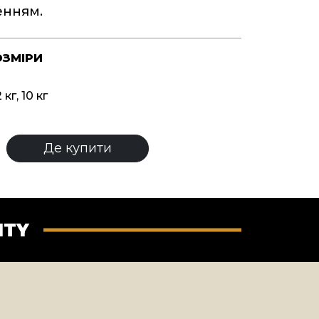
енням.
ОЗМІРИ
 кг, 10 кг
Де купити
ITY