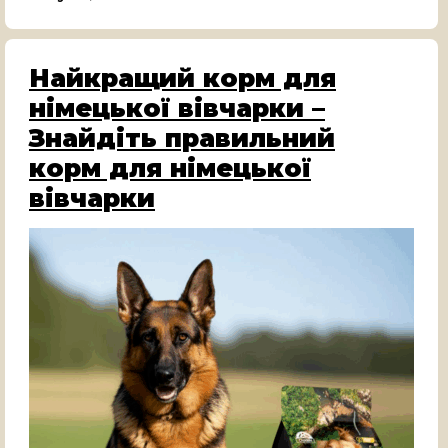
Найкращий корм для
німецької вівчарки –
Знайдіть правильний
корм для німецької
вівчарки