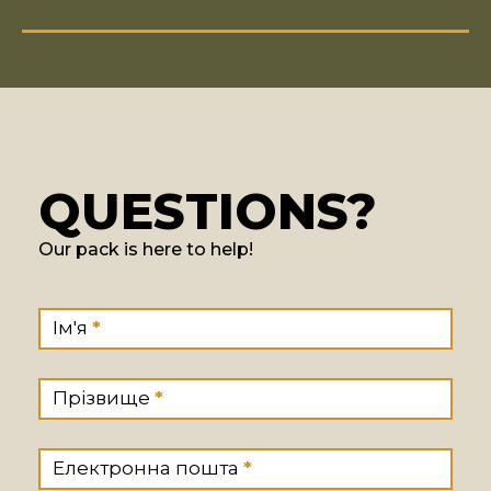
QUESTIONS?
Our pack is here to help!
If you
WhereToBuy-
Ім'я
*
are
Questions
human,
leave
Прізвище
*
this
field
blank.
Електронна пошта
*