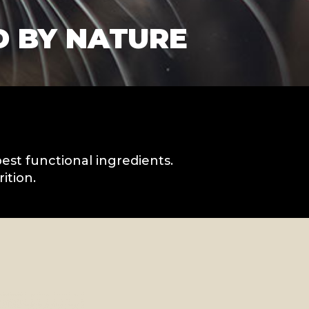
D BY NATURE
best functional ingredients.
ition.