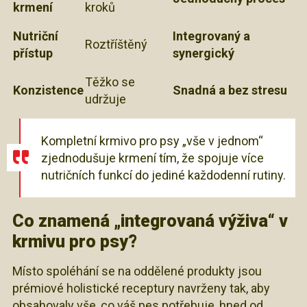
krmení
kroků
Nutriční
Integrovaný a
Roztříštěný
přístup
synergický
Těžko se
Konzistence
Snadná a bez stresu
udržuje
Kompletní krmivo pro psy „vše v jednom“
zjednodušuje krmení tím, že spojuje více
nutričních funkcí do jediné každodenní rutiny.
Co znamená „integrovaná výživa“ v
krmivu pro psy?
Místo spoléhání se na oddělené produkty jsou
prémiové holistické receptury navrženy tak, aby
obsahovaly vše, co váš pes potřebuje, hned od