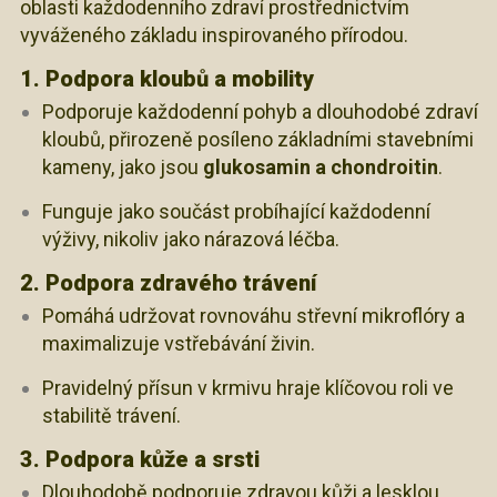
oblasti každodenního zdraví prostřednictvím
vyváženého základu inspirovaného přírodou.
1. Podpora kloubů a mobility
Podporuje každodenní pohyb a dlouhodobé zdraví
kloubů, přirozeně posíleno základními stavebními
kameny, jako jsou
glukosamin a chondroitin
.
Funguje jako součást probíhající každodenní
výživy, nikoliv jako nárazová léčba.
2. Podpora zdravého trávení
Pomáhá udržovat rovnováhu střevní mikroflóry a
maximalizuje vstřebávání živin.
Pravidelný přísun v krmivu hraje klíčovou roli ve
stabilitě trávení.
3. Podpora kůže a srsti
Dlouhodobě podporuje zdravou kůži a lesklou