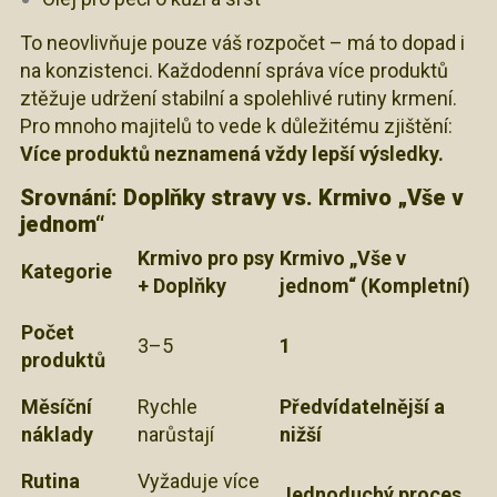
To neovlivňuje pouze váš rozpočet – má to dopad i
na konzistenci. Každodenní správa více produktů
ztěžuje udržení stabilní a spolehlivé rutiny krmení.
Pro mnoho majitelů to vede k důležitému zjištění:
Více produktů neznamená vždy lepší výsledky.
Srovnání: Doplňky stravy vs. Krmivo „Vše v
jednom“
Krmivo pro psy
Krmivo „Vše v
Kategorie
+ Doplňky
jednom“ (Kompletní)
Počet
3–5
1
produktů
Měsíční
Rychle
Předvídatelnější a
náklady
narůstají
nižší
Rutina
Vyžaduje více
Jednoduchý proces