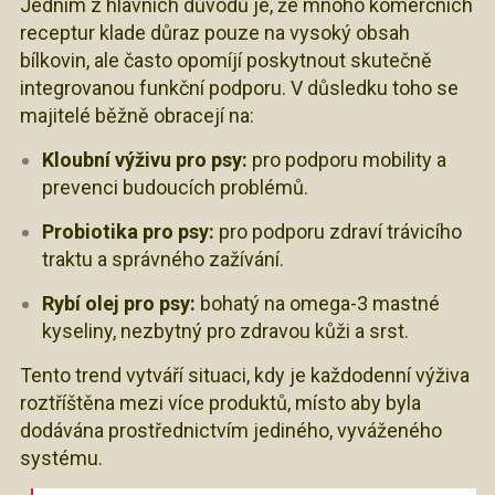
Jedním z hlavních důvodů je, že mnoho komerčních
receptur klade důraz pouze na vysoký obsah
bílkovin, ale často opomíjí poskytnout skutečně
integrovanou funkční podporu. V důsledku toho se
majitelé běžně obracejí na:
Kloubní výživu pro psy:
pro podporu mobility a
prevenci budoucích problémů.
Probiotika pro psy:
pro podporu zdraví trávicího
traktu a správného zažívání.
Rybí olej pro psy:
bohatý na omega-3 mastné
kyseliny, nezbytný pro zdravou kůži a srst.
Tento trend vytváří situaci, kdy je každodenní výživa
roztříštěna mezi více produktů, místo aby byla
dodávána prostřednictvím jediného, vyváženého
systému.