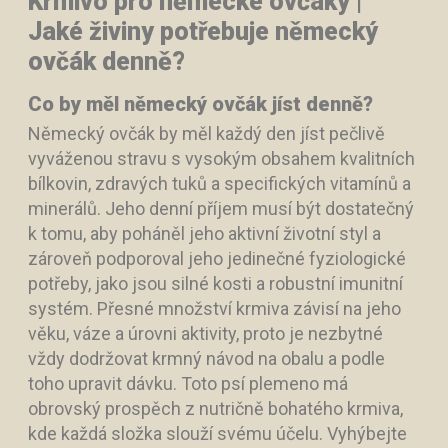
Krmivo pro německé ovčáky |
Jaké živiny potřebuje německý
ovčák denně?
Co by měl německý ovčák jíst denně?
Německý ovčák by měl každý den jíst pečlivě
vyváženou stravu s vysokým obsahem kvalitních
bílkovin, zdravých tuků a specifických vitamínů a
minerálů. Jeho denní příjem musí být dostatečný
k tomu, aby poháněl jeho aktivní životní styl a
zároveň podporoval jeho jedinečné fyziologické
potřeby, jako jsou silné kosti a robustní imunitní
systém. Přesné množství krmiva závisí na jeho
věku, váze a úrovni aktivity, proto je nezbytné
vždy dodržovat krmný návod na obalu a podle
toho upravit dávku. Toto psí plemeno má
obrovský prospěch z nutričně bohatého krmiva,
kde každá složka slouží svému účelu. Vyhýbejte