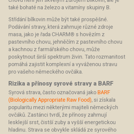
také bohaté na železo a vitamíny skupiny B.
Střídání bílkovin může být také prospěšné.
Podávání stravy, která zahrnuje různé zdroje
masa, jako je řada CHARM® s hovězím z
pastevního chovu, jehněčím z pastevního chovu
a kachnou z farmářského chovu, může
poskytnout širší spektrum živin. Tato rozmanitost
pomáhá zajistit komplexní a vyváženou stravu
pro vašeho německého ovčáka.
Rizika a přínosy syrové stravy a BARF
Syrová strava, často označovaná jako
BARF
(Biologically Appropriate Raw Food)
, si získala
popularitu mezi některými majiteli německých
ovčáků. Zastánci tvrdí, že přínosy zahrnují
lesklejší srst, čistší zuby a vyšší energetickou
hladinu. Strava se obvykle skládá ze syrového