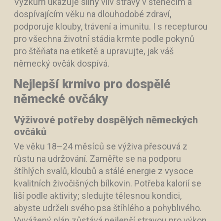
Výzkum ukazuje silný vliv stravy v štěněcím a
dospívajícím věku na dlouhodobé zdraví,
podporuje klouby, trávení a imunitu. I s recepturou
pro všechna životní stádia krmte podle pokynů
pro štěňata na etiketě a upravujte, jak váš
německý ovčák dospívá.
Nejlepší krmivo pro dospělé
německé ovčáky
Výživové potřeby dospělých německých
ovčáků
Ve věku 18–24 měsíců se výživa přesouvá z
růstu na udržování. Zaměřte se na podporu
štíhlých svalů, kloubů a stálé energie z vysoce
kvalitních živočišných bílkovin. Potřeba kalorií se
liší podle aktivity; sledujte tělesnou kondici,
abyste udrželi svého psa štíhlého a pohyblivého.
Vyvážený plán zůstává nejlepší stravou pro výkon