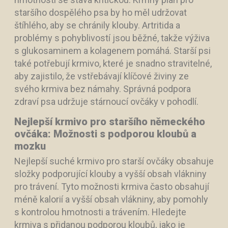
staršího dospělého psa by ho měl udržovat
štíhlého, aby se chránily klouby. Artritida a
problémy s pohyblivostí jsou běžné, takže výživa
s glukosaminem a kolagenem pomáhá. Starší psi
také potřebují krmivo, které je snadno stravitelné,
aby zajistilo, že vstřebávají klíčové živiny ze
svého krmiva bez námahy. Správná podpora
zdraví psa udržuje stárnoucí ovčáky v pohodlí.
Nejlepší krmivo pro staršího německého
ovčáka: Možnosti s podporou kloubů a
mozku
Nejlepší suché krmivo pro starší ovčáky obsahuje
složky podporující klouby a vyšší obsah vlákniny
pro trávení. Tyto možnosti krmiva často obsahují
méně kalorií a vyšší obsah vlákniny, aby pomohly
s kontrolou hmotnosti a trávením. Hledejte
krmiva s přidanou podporou kloubů, jako je