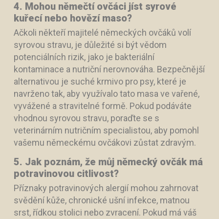
4. Mohou němečtí ovčáci jíst syrové
kuřecí nebo hovězí maso?
Ačkoli někteří majitelé německých ovčáků volí
syrovou stravu, je důležité si být vědom
potenciálních rizik, jako je bakteriální
kontaminace a nutriční nerovnováha. Bezpečnější
alternativou je suché krmivo pro psy, které je
navrženo tak, aby využívalo tato masa ve vařené,
vyvážené a stravitelné formě. Pokud podáváte
vhodnou syrovou stravu, poraďte se s
veterinárním nutričním specialistou, aby pomohl
vašemu německému ovčákovi zůstat zdravým.
5. Jak poznám, že můj německý ovčák má
potravinovou citlivost?
Příznaky potravinových alergií mohou zahrnovat
svědění kůže, chronické ušní infekce, matnou
srst, řídkou stolici nebo zvracení. Pokud má váš