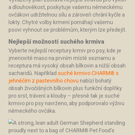
a dlouhověkost, poskytuje vašemu německému
ovčákovi udržitelnou sílu a zároveň chrání kyčle a
lokty. Chytré volby krmení pomáhají vašemu
psovi vyhnout se problémům, kterým lze předejít.
Nejlepší možnosti suchého krmiva
Vyberte nejlepší receptury krmiv pro psy, kde je
jmenovité maso na prvním místě seznamu a
receptura má vysoký obsah bílkovin a nižší obsah
sacharidů. Například
suché krmivo CHARM® s
jehněčím z pastevního chovu
nabízí bohatý
obsah živočišných bílkovin plus funkční doplňky
pro srst, trávení a klouby – přesně tak je suché
krmivo pro psy navrženo, aby podporovalo výživu
německého ovčáka.