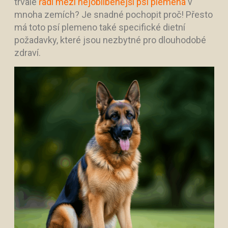
trvale
řadí mezi nejoblíbenější psí plemena
v
mnoha zemích? Je snadné pochopit proč! Přesto
má toto psí plemeno také specifické dietní
požadavky, které jsou nezbytné pro dlouhodobé
zdraví.