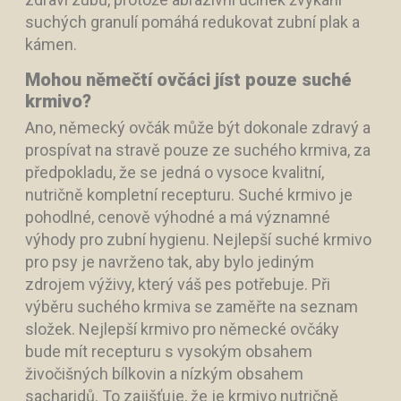
suchých granulí pomáhá redukovat zubní plak a
kámen.
Mohou němečtí ovčáci jíst pouze suché
krmivo?
Ano, německý ovčák může být dokonale zdravý a
prospívat na stravě pouze ze suchého krmiva, za
předpokladu, že se jedná o vysoce kvalitní,
nutričně kompletní recepturu. Suché krmivo je
pohodlné, cenově výhodné a má významné
výhody pro zubní hygienu. Nejlepší suché krmivo
pro psy je navrženo tak, aby bylo jediným
zdrojem výživy, který váš pes potřebuje. Při
výběru suchého krmiva se zaměřte na seznam
složek. Nejlepší krmivo pro německé ovčáky
bude mít recepturu s vysokým obsahem
živočišných bílkovin a nízkým obsahem
sacharidů. To zajišťuje, že je krmivo nutričně