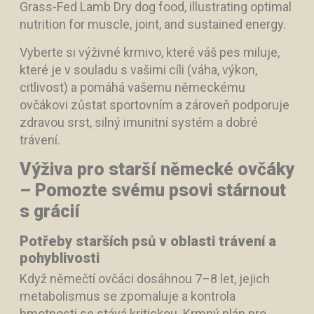
Vyberte si výživné krmivo, které váš pes miluje,
které je v souladu s vašimi cíli (váha, výkon,
citlivost) a pomáhá vašemu německému
ovčákovi zůstat sportovním a zároveň podporuje
zdravou srst, silný imunitní systém a dobré
trávení.
Výživa pro starší německé ovčáky
– Pomozte svému psovi stárnout
s grácií
Potřeby starších psů v oblasti trávení a
pohyblivosti
Když němečtí ovčáci dosáhnou 7–8 let, jejich
metabolismus se zpomaluje a kontrola
hmotnosti se stává kritickou. Krmný plán pro