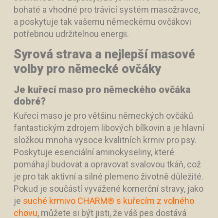
bohaté a vhodné pro trávicí systém masožravce,
a poskytuje tak vašemu německému ovčákovi
potřebnou udržitelnou energii.
Syrová strava a nejlepší masové
volby pro německé ovčáky
Je kuřecí maso pro německého ovčáka
dobré?
Kuřecí maso je pro většinu německých ovčáků
fantastickým zdrojem libových bílkovin a je hlavní
složkou mnoha vysoce kvalitních krmiv pro psy.
Poskytuje esenciální aminokyseliny, které
pomáhají budovat a opravovat svalovou tkáň, což
je pro tak aktivní a silné plemeno životně důležité.
Pokud je součástí vyvážené komerční stravy, jako
je
suché krmivo CHARM® s kuřecím z volného
chovu
, můžete si být jisti, že váš pes dostává