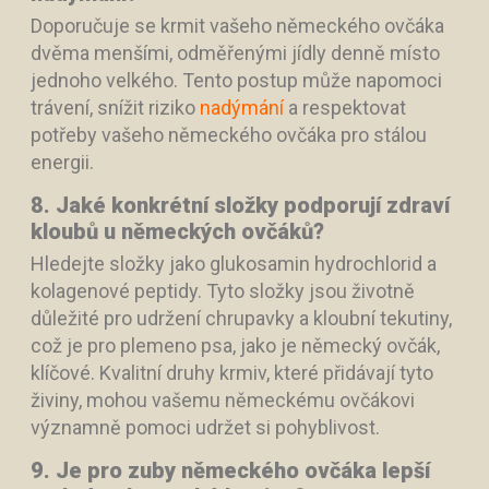
Doporučuje se krmit vašeho německého ovčáka
dvěma menšími, odměřenými jídly denně místo
jednoho velkého. Tento postup může napomoci
trávení, snížit riziko
nadýmání
a respektovat
potřeby vašeho německého ovčáka pro stálou
energii.
8. Jaké konkrétní složky podporují zdraví
kloubů u německých ovčáků?
Hledejte složky jako glukosamin hydrochlorid a
kolagenové peptidy. Tyto složky jsou životně
důležité pro udržení chrupavky a kloubní tekutiny,
což je pro plemeno psa, jako je německý ovčák,
klíčové. Kvalitní druhy krmiv, které přidávají tyto
živiny, mohou vašemu německému ovčákovi
významně pomoci udržet si pohyblivost.
9. Je pro zuby německého ovčáka lepší