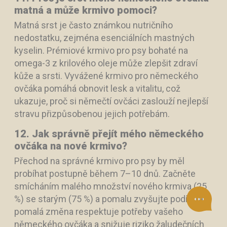
matná a může krmivo pomoci?
Matná srst je často známkou nutričního
nedostatku, zejména esenciálních mastných
kyselin. Prémiové krmivo pro psy bohaté na
omega-3 z krilového oleje může zlepšit zdraví
kůže a srsti. Vyvážené krmivo pro německého
ovčáka pomáhá obnovit lesk a vitalitu, což
ukazuje, proč si němečtí ovčáci zaslouží nejlepší
stravu přizpůsobenou jejich potřebám.
12. Jak správně přejít mého německého
ovčáka na nové krmivo?
Přechod na správné krmivo pro psy by měl
probíhat postupně během 7–10 dnů. Začněte
smícháním malého množství nového krmiva (25
%) se starým (75 %) a pomalu zvyšujte podíl. Tato
pomalá změna respektuje potřeby vašeho
německého ovčáka a snižuje riziko žaludečních