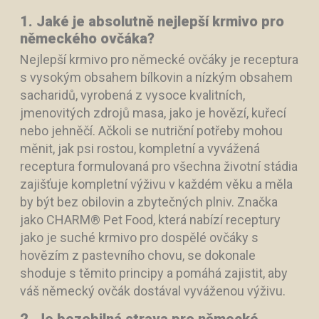
1. Jaké je absolutně nejlepší krmivo pro
německého ovčáka?
Nejlepší krmivo pro německé ovčáky je receptura
s vysokým obsahem bílkovin a nízkým obsahem
sacharidů, vyrobená z vysoce kvalitních,
jmenovitých zdrojů masa, jako je hovězí, kuřecí
nebo jehněčí. Ačkoli se nutriční potřeby mohou
měnit, jak psi rostou, kompletní a vyvážená
receptura formulovaná pro všechna životní stádia
zajišťuje kompletní výživu v každém věku a měla
by být bez obilovin a zbytečných plniv. Značka
jako CHARM® Pet Food, která nabízí receptury
jako je suché krmivo pro dospělé ovčáky s
hovězím z pastevního chovu, se dokonale
shoduje s těmito principy a pomáhá zajistit, aby
váš německý ovčák dostával vyváženou výživu.