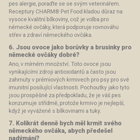
pes alergie, poraďte se se svým veterinářem.
Receptury CHARM® Pet Food kladou důraz na
vysoce kvalitní bílkoviny, což je volba pro
německé ovčáky, která podporuje rovnováhu
střev a zdraví německého ovčáka.
6. Jsou ovoce jako borůvky a brusinky pro
německé ovčáky dobré?
Ano, v mírném množství. Toto ovoce jsou
vynikajícími zdroji antioxidantů a často jsou
zahrnuty v prémiových krmivech pro psy pro své
imunitní posilující vlastnosti. Pochoutky jako tyto
jsou prospěšné za předpokladu, že je váš pes
konzumuje střídmě, protože krmivo je nejlepší,
když je vyvážené s bílkovinami a tuky.
7. Kolikrát denně bych měl krmit svého
německého ovčáka, abych předešel
nadýmání?