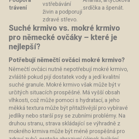
vstřebávání
trávení
srdíčka a špenát.
živin a podporují
zdravé střevo.
Suché krmivo vs. mokré krmivo
pro německé ovčáky – které je
nejlepší?
Potřebují němečtí ovčáci mokré krmivo?
Němečtí ovčáci nutně nepotřebují mokré krmivo,
zvláště pokud pijí dostatek vody a jedí kvalitní
suché granule. Mokré krmivo však může být v
určitých situacích prospěšné. Má vyšší obsah
vlhkosti, což může pomoci s hydratací, a jeho
měkká textura může být přitažlivější pro vybíravé
jedlíky nebo starší psy se zubními problémy. Na
druhou stranu, strava skládající se výhradně z
mokrého krmiva může být méně prospěšná pro
zdraví zubů, protože abrazivní účinek žvýkání