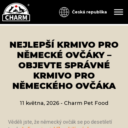
Česká republika
NEJLEPŠÍ KRMIVO PRO
NĚMECKÉ OVČÁKY –
OBJEVTE SPRÁVNÉ
KRMIVO PRO
NĚMECKÉHO OVČÁKA
11 května, 2026
-
Charm Pet Food
Věděli jste, že německý ovčák se po desetiletí