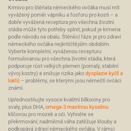
Krmivo pro štěňata německého ovčáka musí mít
vyvážený poměr vápníku a fosforu pro kosti – a
dobře vyvážená receptura pro všechna životní
stádia může tyto potřeby splnit, pokud je krmena
podle návodu na obalu. Štěněcí fáze je pro zdraví
německého ovčáka nejkritičtějším obdobím.
Vyberte kompletní, vyváženou recepturu
formulovanou pro všechna životní stádia, která
podporuje růst velkých plemen (pomalý, stabilní
vývoj kostry) a snižuje rizika jako
dysplazie kyčlí a
loktů
– problémy, se kterými jsou němečtí ovčáci
známí.
Upřednostňujte vysoce kvalitní bílkoviny pro
svaly, plus DHA,
omega-3 mastnou kyselinu
klíčovou pro mozek a oči. Vyhněte se
překrmování; nadměrná váha zatěžuje klouby a
podkopává zdraví německého ovčáka. V rámci