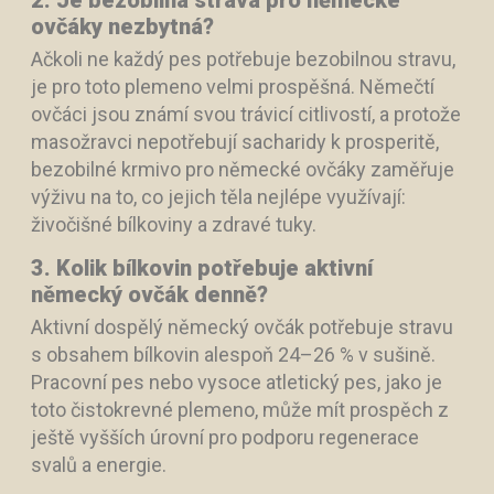
2. Je bezobilná strava pro německé
ovčáky nezbytná?
Ačkoli ne každý pes potřebuje bezobilnou stravu,
je pro toto plemeno velmi prospěšná. Němečtí
ovčáci jsou známí svou trávicí citlivostí, a protože
masožravci nepotřebují sacharidy k prosperitě,
bezobilné krmivo pro německé ovčáky zaměřuje
výživu na to, co jejich těla nejlépe využívají:
živočišné bílkoviny a zdravé tuky.
3. Kolik bílkovin potřebuje aktivní
německý ovčák denně?
Aktivní dospělý německý ovčák potřebuje stravu
s obsahem bílkovin alespoň 24–26 % v sušině.
Pracovní pes nebo vysoce atletický pes, jako je
toto čistokrevné plemeno, může mít prospěch z
ještě vyšších úrovní pro podporu regenerace
svalů a energie.