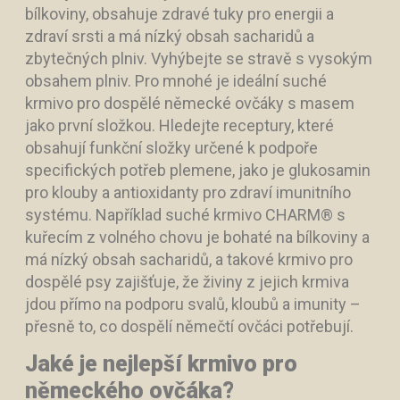
bílkoviny, obsahuje zdravé tuky pro energii a
zdraví srsti a má nízký obsah sacharidů a
zbytečných plniv. Vyhýbejte se stravě s vysokým
obsahem plniv. Pro mnohé je ideální suché
krmivo pro dospělé německé ovčáky s masem
jako první složkou. Hledejte receptury, které
obsahují funkční složky určené k podpoře
specifických potřeb plemene, jako je glukosamin
pro klouby a antioxidanty pro zdraví imunitního
systému. Například suché krmivo CHARM® s
kuřecím z volného chovu je bohaté na bílkoviny a
má nízký obsah sacharidů, a takové krmivo pro
dospělé psy zajišťuje, že živiny z jejich krmiva
jdou přímo na podporu svalů, kloubů a imunity –
přesně to, co dospělí němečtí ovčáci potřebují.
Jaké je nejlepší krmivo pro
německého ovčáka?