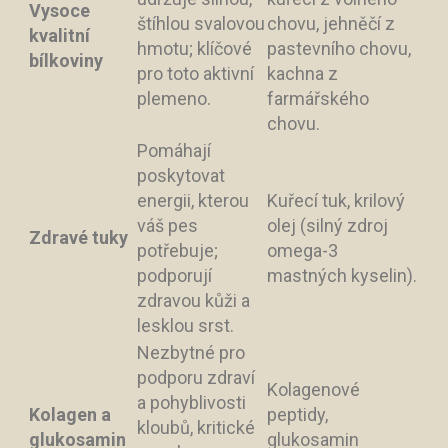
Vysoce
štíhlou svalovou
chovu, jehněčí z
kvalitní
hmotu; klíčové
pastevního chovu,
bílkoviny
pro toto aktivní
kachna z
plemeno.
farmářského
chovu.
Pomáhají
poskytovat
energii, kterou
Kuřecí tuk, krilový
váš pes
olej (silný zdroj
Zdravé tuky
potřebuje;
omega-3
podporují
mastných kyselin).
zdravou kůži a
lesklou srst.
Nezbytné pro
podporu zdraví
Kolagenové
a pohyblivosti
Kolagen a
peptidy,
kloubů, kritické
glukosamin
glukosamin