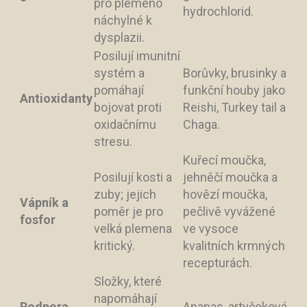
pro plemeno
hydrochlorid.
náchylné k
dysplazii.
Posilují imunitní
systém a
Borůvky, brusinky a
pomáhají
funkční houby jako
Antioxidanty
bojovat proti
Reishi, Turkey tail a
oxidačnímu
Chaga.
stresu.
Kuřecí moučka,
Posilují kosti a
jehněčí moučka a
zuby; jejich
hovězí moučka,
Vápník a
poměr je pro
pečlivě vyvážené
fosfor
velká plemena
ve vysoce
kritický.
kvalitních krmných
recepturách.
Složky, které
napomáhají
Podpora
Ananas, artyčoková