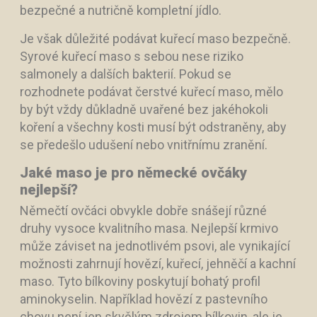
bezpečné a nutričně kompletní jídlo.
Je však důležité podávat kuřecí maso bezpečně.
Syrové kuřecí maso s sebou nese riziko
salmonely a dalších bakterií. Pokud se
rozhodnete podávat čerstvé kuřecí maso, mělo
by být vždy důkladně uvařené bez jakéhokoli
koření a všechny kosti musí být odstraněny, aby
se předešlo udušení nebo vnitřnímu zranění.
Jaké maso je pro německé ovčáky
nejlepší?
Němečtí ovčáci obvykle dobře snášejí různé
druhy vysoce kvalitního masa. Nejlepší krmivo
může záviset na jednotlivém psovi, ale vynikající
možnosti zahrnují hovězí, kuřecí, jehněčí a kachní
maso. Tyto bílkoviny poskytují bohatý profil
aminokyselin. Například hovězí z pastevního
chovu není jen skvělým zdrojem bílkovin, ale je