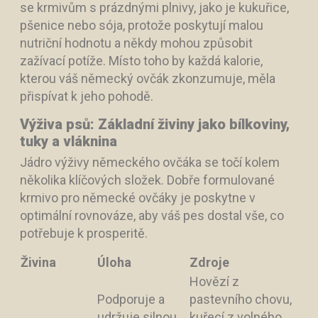
se krmivům s prázdnými plnivy, jako je kukuřice,
pšenice nebo sója, protože poskytují malou
nutriční hodnotu a někdy mohou způsobit
zažívací potíže. Místo toho by každá kalorie,
kterou váš německý ovčák zkonzumuje, měla
přispívat k jeho pohodě.
Výživa psů: Základní živiny jako bílkoviny,
tuky a vláknina
Jádro výživy německého ovčáka se točí kolem
několika klíčových složek. Dobře formulované
krmivo pro německé ovčáky je poskytne v
optimální rovnováze, aby váš pes dostal vše, co
potřebuje k prosperitě.
Živina
Úloha
Zdroje
Hovězí z
Podporuje a
pastevního chovu,
udržuje silnou,
kuřecí z volného