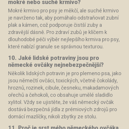
mokré nebo suché krmivo?
Mokré krmivo pro psy je měkčí, ale suché krmivo
je navrženo tak, aby pomáhalo odstraňovat zubní
plak a kámen, což podporuje čistší zuby a
zdravější dásně. Pro zdraví zubů je klíčem k
dlouhodobé péči výběr nejlepšího krmiva pro psy,
které nabízí granule se správnou texturou.
10. Jaké lidské potraviny jsou pro
německé ovčáky nejnebezpečnější?
Několik lidských potravin je pro plemeno psa, jako
jsou němečtí ovčáci, toxických, včetně čokolády,
hroznů, rozinek, cibule, česneku, makadamových
ořechů a čehokoli, co obsahuje umělé sladidlo
xylitol. Vždy se ujistěte, že váš německý ovčák
dostává bezpečná jídla z prémiových zdrojů pro
domácí mazlíčky, nikoli zbytky ze stolu.
11. Proč je srst mého německého ovčáka