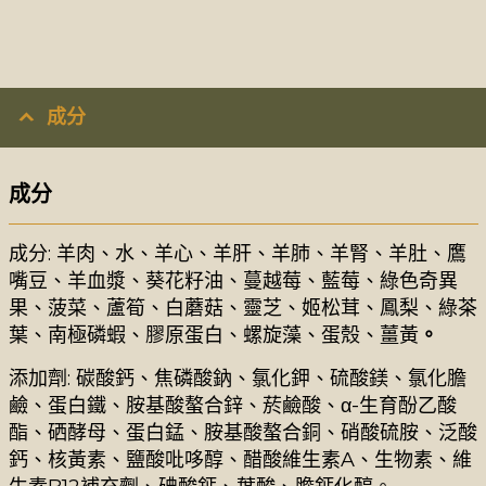
成分
成分
成分: 羊肉、水、羊心、羊肝、羊肺、羊腎、羊肚、鷹
嘴豆、羊血漿、葵花籽油、蔓越莓、藍莓、綠色奇異
果、菠菜、蘆筍、白蘑菇、靈芝、
姬松茸
、鳳梨、綠茶
葉、南極磷蝦、
膠原蛋白、螺旋藻、蛋殼、薑黃
。
添加劑: 碳酸鈣、焦磷酸鈉、氯化鉀、硫酸鎂、氯化膽
鹼、蛋白鐵、胺基酸螯合鋅、菸鹼酸、
α-生育酚乙酸
酯
、
硒酵母
、蛋白錳、胺基酸螯合銅、硝酸硫胺、泛酸
鈣、核黃素、鹽酸吡哆醇、
醋酸維生素A
、生物素、
維