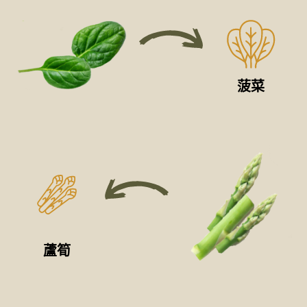
菠菜
蘆筍