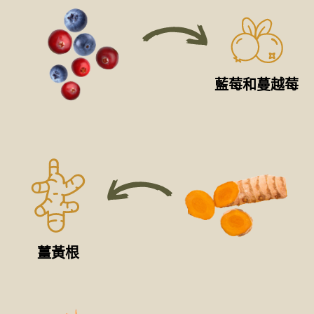
藍莓和蔓越莓
薑黃根