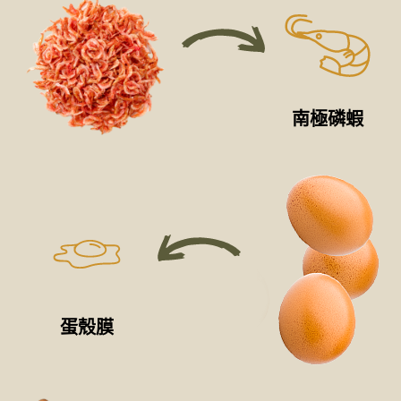
南極磷蝦
蛋殼膜