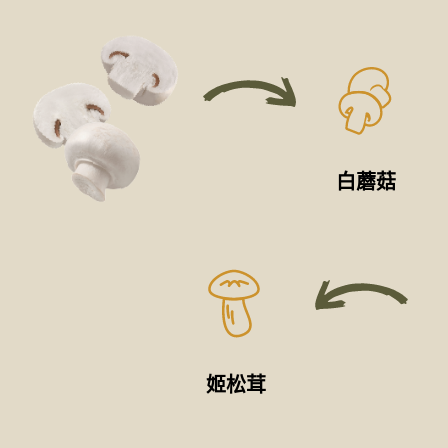
白蘑菇
姬松茸