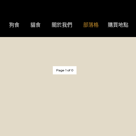
狗食
貓食
關於我們
部落格
購買地點
Page 1 of 0