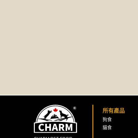
所有產品
狗食
貓食