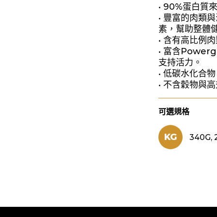
• 90%蛋白
• 豐富的肉類
素，幫助整體
• 含有高比例
• 富含Power
支持活力。
• 低碳水化合
• 不含穀物與
可選規格
KG
340G, 2