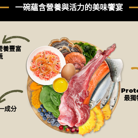
一碗蘊含營養與活力的美味饗宴
-營養豐富
蔬
Pro
最獨
一成分