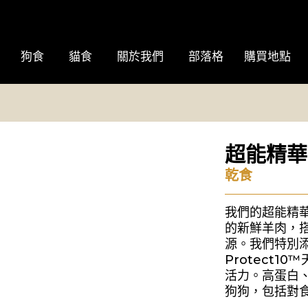
狗食
貓食
關於我們
部落格
購買地點
超能精華
乾食
我們的超能精
的新鮮羊肉，
源。我們特別添
Protect
活力。高蛋白
狗狗，包括對