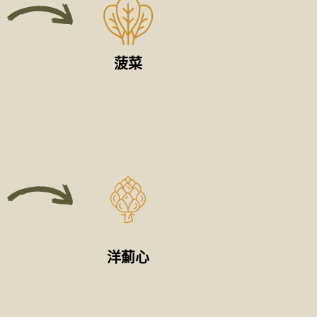
菠菜
洋薊心