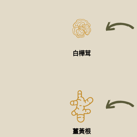
白樺茸
薑黃根