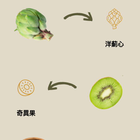
洋薊心
奇異果