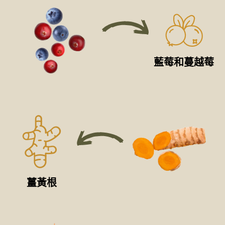
藍莓和蔓越莓
薑黃根