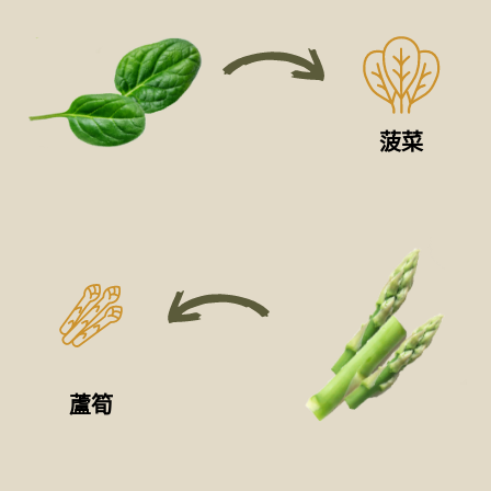
菠菜
蘆筍