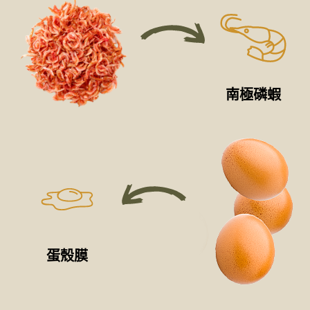
南極磷蝦
蛋殼膜