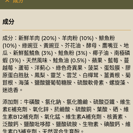
成分
成分
成分：新鮮羊肉 (20%)、羊肉粉 (10%)、鯡魚粉
(10%)、綠豌豆、黃豌豆、芥花油、酵母、鷹嘴豆、地
瓜、新鮮藍鯖魚 (3%)、鮭魚粉 (3%)、椰子油、南極磷
蝦 (3%)、天然風味、鮭魚油 (0.5%)、蘋果、藍莓、蔓
越莓、蘆筍、洋薊心、綠色奇異果、菠菜、蛋殼膜、膠
原蛋白胜肽、鳳梨、靈芝、雲芝、白樺茸、薑黃根、菊
苣根、海藻、鹽酸鹽葡萄糖胺、硫酸軟骨素、螺旋藻、
迷迭香。
添加劑：牛磺酸、氯化鈉、氯化膽鹼、硫酸亞鐵、維生
素E補充劑、氧化鋅、菸鹼酸、硫酸銅、葉酸、硒、維
生素B12補充劑、氧化錳、維生素A補充劑、核黃素、
泛酸鈣、鹽酸吡哆醇、鹽酸硫胺、生物素、碘酸鈣、維
生素D3補充劑、天然混合生育酚。