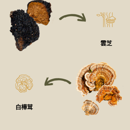
雲芝
白樺茸