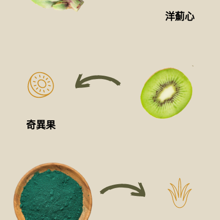
洋薊心
奇異果