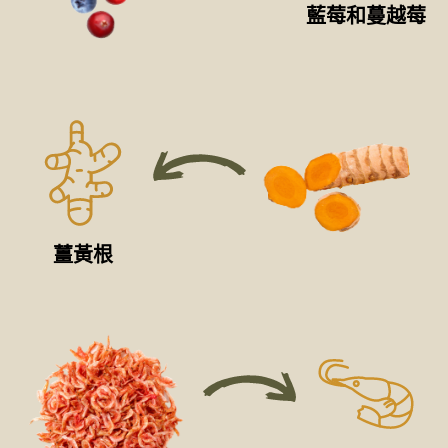
藍莓和蔓越莓
薑黃根