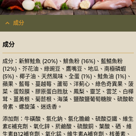
成分
成分
成分：新鮮鮭魚 (20%)、鯡魚粉 (16%)、藍鯖魚粉
(12%)、芥花油、綠豌豆、鷹嘴豆、地瓜、南極磷蝦
(5%)、椰子油、天然風味、全蛋 (1%)、鮭魚油 (1%)、
蘋果、藍莓、蔓越莓、蘆筍、洋薊心、綠色奇異果、菠
菜、蛋殼膜、膠原蛋白胜肽、鳳梨、靈芝、雲芝、白樺
茸、薑黃根、菊苣根、海藻、鹽酸鹽葡萄糖胺、硫酸軟
骨素、螺旋藻、迷迭香。
添加劑：牛磺酸、氯化鈉、氯化膽鹼、硫酸亞鐵、維生
素E補充劑、氧化鋅、菸鹼酸、硫酸銅、葉酸、硒、維
生素B12補充劑、氧化錳、維生素A補充劑、核黃素、