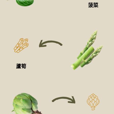
菠菜
蘆筍