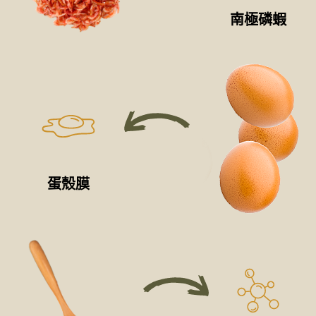
南極磷蝦
蛋殼膜