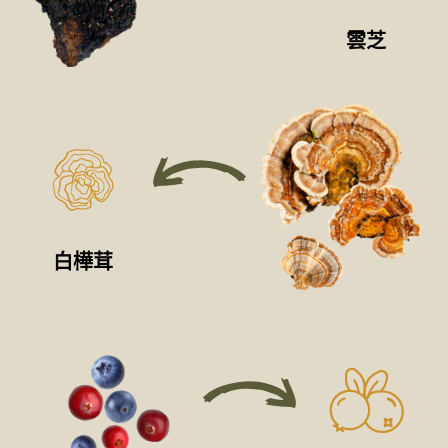
雲芝
白樺茸