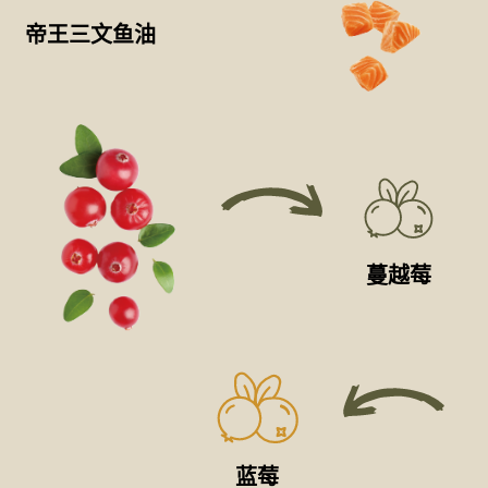
帝王三文鱼油
蔓越莓
蓝莓