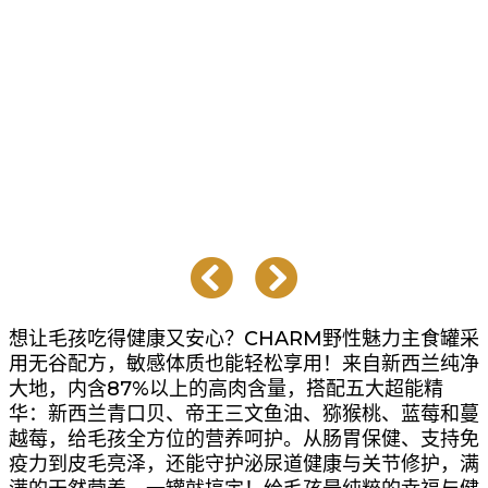
想让毛孩吃得健康又安心？CHARM野性魅力主食罐采
用无谷配方，敏感体质也能轻松享用！来自新西兰纯净
大地，内含87%以上的高肉含量，搭配五大超能精
华：新西兰青口贝、帝王三文鱼油、猕猴桃、蓝莓和蔓
越莓，给毛孩全方位的营养呵护。从肠胃保健、支持免
疫力到皮毛亮泽，还能守护泌尿道健康与关节修护，满