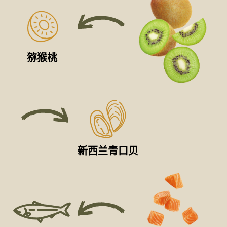
猕猴桃
新西兰青口贝