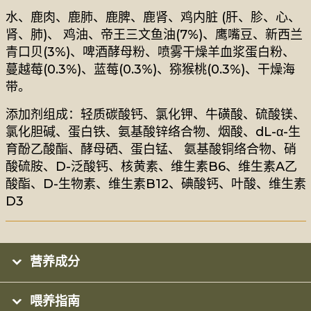
水、鹿肉、鹿肺、鹿脾、鹿肾、鸡内脏 (肝、胗、心、
肾、肺)、 鸡油、帝王三文鱼油(7%)、鹰嘴豆、新西兰
青口贝(3%)、啤酒酵母粉、喷雾干燥羊血浆蛋白粉、
蔓越莓(0.3%)、蓝莓(0.3%)、猕猴桃(0.3%)、干燥海
带。
添加剂组成：轻质碳酸钙、氯化钾、牛磺酸、硫酸镁、
氯化胆碱、蛋白铁、氨基酸锌络合物、烟酸、dL-α-生
育酚乙酸酯、酵母硒、蛋白锰、 氨基酸铜络合物、硝
酸硫胺、D-泛酸钙、核黄素、维生素B6、维生素A乙
酸酯、D-生物素、维生素B12、碘酸钙、叶酸、维生素
D3
营养成分
喂养指南