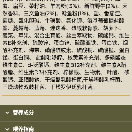
薯、扁豆、菜籽油、羊肉粉( 3%)、新鲜野牛(2%)、天
然香料、三文鱼油(2%)、鲶鱼粉(1%)、盐、番茄渣、
菊糖、氯化胆碱、牛磺酸、氯化钾、氨基葡萄糖盐酸
盐、蔓越莓、蓝莓、迷迭香、硫酸软骨素、胡萝卜、
菠菜、苹果、混合生育酚、丝兰萃取物、碳酸钙、维生
素E补充剂、硫酸锌、蛋白锌、硫酸亚铁、蛋白铁、烟
酸补充剂、海带、硝酸硫胺素、硫酸铜、硫酸锰、蛋白
锰、蛋白铜、 盐酸吡哆醇、核黄素补充剂、多磷酸态
维生素C、d-泛酸钙、维生素B12补充剂、维生素A醋
酸脂、维生素D3补充剂、柠檬酸、生物素、 叶酸、 碘
酸钙、亚硒酸钠、干燥酪乳酸杆菌,干燥嗜酸乳杆菌、
干燥动物双歧杆菌、干燥罗伊氏乳杆菌。
营养成分
喂养指南