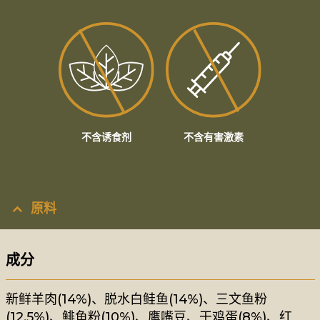
不含诱食剂
不含有害激素
原料
成分
新鲜羊肉(14%)、脱水白鲑鱼(14%)、三文鱼粉
(12.5%)、鲱鱼粉(10%)、鹰嘴豆、干鸡蛋(8%)、红