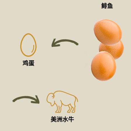
鲱鱼
鸡蛋
美洲水牛