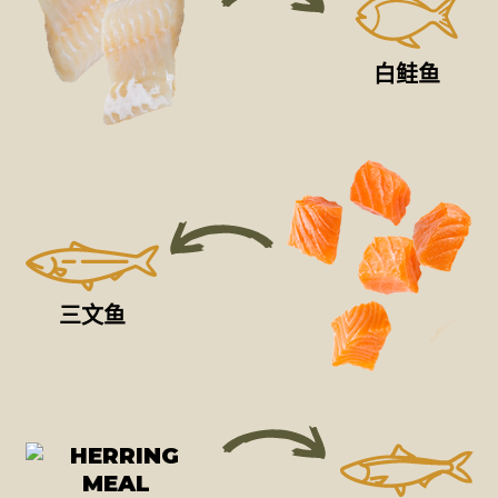
白鲑鱼
三文鱼