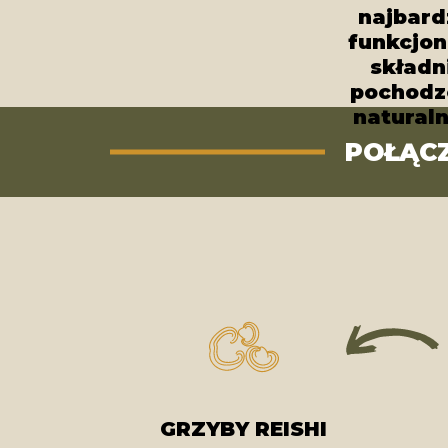
najbard
funkcjon
składn
pochodz
natural
POŁĄC
GRZYBY REISHI