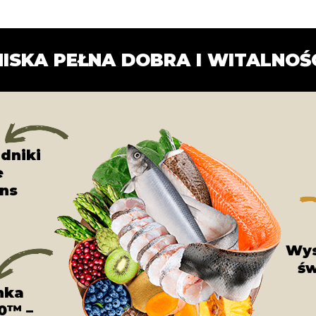
ISKA PEŁNA DOBRA I WITALNOŚ
dniki
e
ns
Wys
św
nka
0™ –