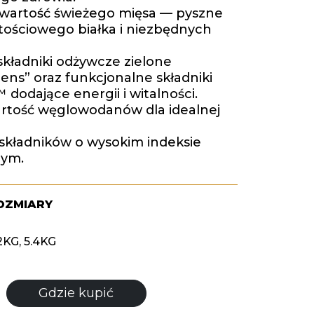
wartość świeżego mięsa — pyszne
tościowego białka i niezbędnych
kładniki odżywcze zielone
ns” oraz funkcjonalne składniki
 dodające energii i witalności.
rtość węglowodanów dla idealnej
 składników o wysokim indeksie
nym.
OZMIARY
2KG, 5.4KG
Gdzie kupić