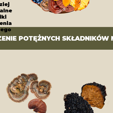
ziej
alne
iki
enia
nego
ZENIE POTĘŻNYCH SKŁADNIKÓW 