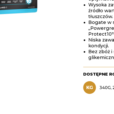
Wysoka za
źródło war
tłuszczów.
Bogate w s
„Powergree
Protect10™
Niska zawa
kondycji.
Bez zbóż i
glikemicz
DOSTĘPNE R
KG
340G, 