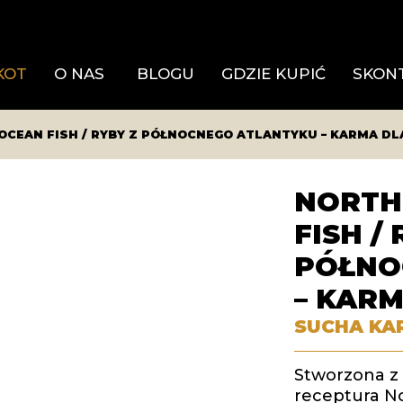
KOT
O NAS
BLOGU
GDZIE KUPIĆ
SKONT
OCEAN FISH / RYBY Z PÓŁNOCNEGO ATLANTYKU – KARMA D
NORTH
FISH /
PÓŁNO
– KAR
SUCHA KA
Stworzona z 
receptura No