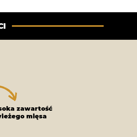
CI
oka zawartość
ieżego mięsa