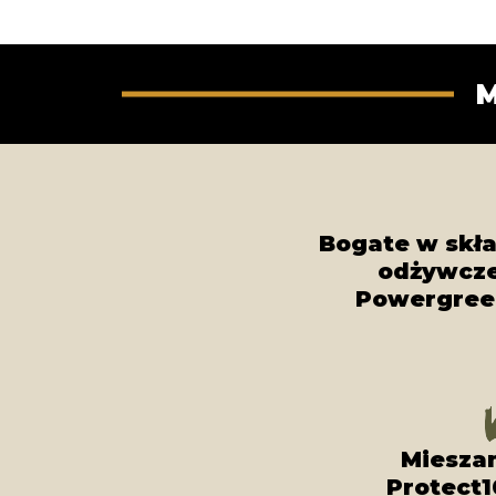
M
Bogate w skła
odżywcz
Powergree
Miesza
Protect1