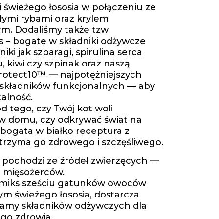
ci świeżego łososia w połączeniu ze
ałymi rybami oraz krylem
m. Dodaliśmy także tzw.
 – bogate w składniki odżywcze
niki jak szparagi, spirulina serca
 kiwi czy szpinak oraz naszą
rotect10™ — najpotężniejszych
 składników funkcjonalnych — aby
talność.
d tego, czy Twój kot woli
w domu, czy odkrywać świat na
 bogata w białko receptura z
rzyma go zdrowego i szczęśliwego.
 pochodzi ze źródeł zwierzęcych —
a mięsożerców.
miks sześciu gatunków owoców
ym świeżego łososia, dostarcza
gamy składników odżywczych dla
go zdrowia.