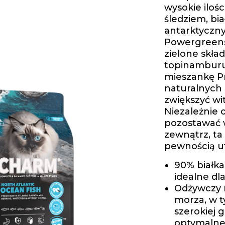
wysokie iloś
śledziem, bi
antarktyczny
Powergreens
zielone skład
topinamburu,
mieszankę P
naturalnych
zwiększyć wi
Niezależnie o
pozostawać 
zewnątrz, ta
pewnością ut
90% białka
idealne dl
Odżywczy 
morza, w t
szerokiej 
optymalne