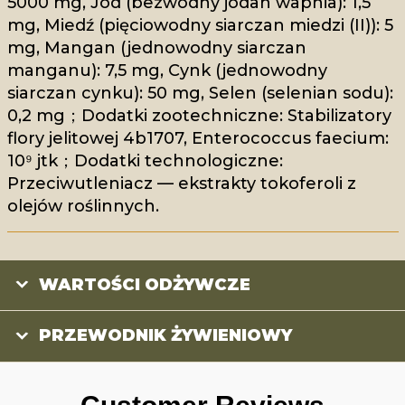
5000 mg, Jod (bezwodny jodan wapnia): 1,5
mg, Miedź (pięciowodny siarczan miedzi (II)): 5
mg, Mangan (jednowodny siarczan
manganu): 7,5 mg, Cynk (jednowodny
siarczan cynku): 50 mg, Selen (selenian sodu):
0,2 mg；Dodatki zootechniczne: Stabilizatory
flory jelitowej 4b1707, Enterococcus faecium:
10⁹ jtk；Dodatki technologiczne:
Przeciwutleniacz — ekstrakty tokoferoli z
olejów roślinnych.
WARTOŚCI ODŻYWCZE
PRZEWODNIK ŻYWIENIOWY