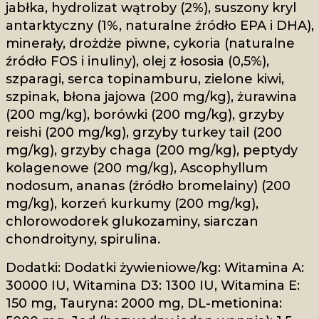
jabłka, hydrolizat wątroby (2%), suszony kryl
antarktyczny (1%, naturalne źródło EPA i DHA),
minerały, drożdże piwne, cykoria (naturalne
źródło FOS i inuliny), olej z łososia (0,5%),
szparagi, serca topinamburu, zielone kiwi,
szpinak, błona jajowa (200 mg/kg), żurawina
(200 mg/kg), borówki (200 mg/kg), grzyby
reishi (200 mg/kg), grzyby turkey tail (200
mg/kg), grzyby chaga (200 mg/kg), peptydy
kolagenowe (200 mg/kg), Ascophyllum
nodosum, ananas (źródło bromelainy) (200
mg/kg), korzeń kurkumy (200 mg/kg),
chlorowodorek glukozaminy, siarczan
chondroityny, spirulina.
Dodatki: Dodatki żywieniowe/kg: Witamina A:
30000 IU, Witamina D3: 1300 IU, Witamina E:
150 mg, Tauryna: 2000 mg, DL-metionina: