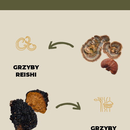
GRZYBY
REISHI
GRZYBY