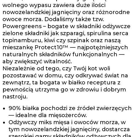
wolnego wypasu zawiera duże ilości
nowozelandzkiej jagnięciny oraz różnorodne
owoce morza. Dodaliśmy także tzw.
Powergreens – bogate w składniki odżywcze
zielone składniki jak szparagi, spirulina serca
topinamburu, kiwi czy szpinak oraz naszą
mieszankę Protect10™ — najpotężniejszych
naturalnych składników funkcjonalnych —
aby zwiększyć witalność.
Niezależnie od tego, czy Twój kot woli
pozostawać w domu, czy odkrywać świat na
zewnątrz, ta bogata w białko receptura z
pewnością utrzyma go w zdrowiu i dobrym
nastroju.
90% białka pochodzi ze źródeł zwierzęcych
— idealne dla mięsożerców.
Odżywczy miks mięsa i owoców morza, w
tym nowozelandzkiej jagnięciny, dostarcza
szerokiej gamy składników odżywczych dla