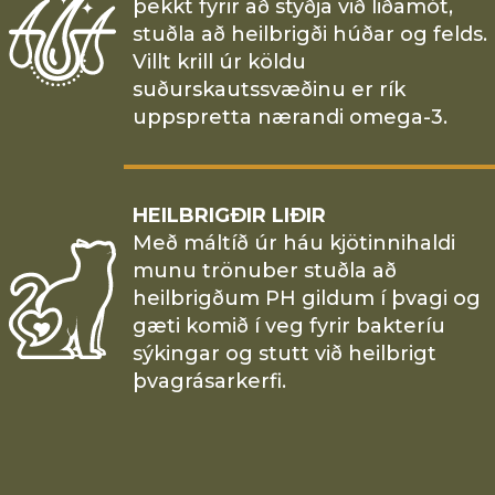
þekkt fyrir að styðja við liðamót,
stuðla að heilbrigði húðar og felds.
Villt krill úr köldu
suðurskautssvæðinu er rík
uppspretta nærandi omega-3.
HEILBRIGÐIR LIÐIR
Með máltíð úr háu kjötinnihaldi
munu trönuber stuðla að
heilbrigðum PH gildum í þvagi og
gæti komið í veg fyrir bakteríu
sýkingar og stutt við heilbrigt
þvagrásarkerfi.