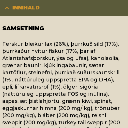
INNIHALD
SAMSETNING
Ferskur bleikur lax (26%), þurrkuð síld (17%),
þurrkaður hvítur fiskur (17%, þar af
Atlantshafsþorskur, ýsa og ufsa), kanolaolía,
grænar baunir, kjúklingabaunir, sætar
kartöflur, steinefni, þurrkað suðurskautskrill
(1% , náttúruleg uppspretta EPA og DHA),
epli, lifrarvatnsrof (1%), ölger, sígóría
(náttúruleg uppspretta FOS og inúlíns),
aspas, ætiþistlahjörtu, grænn kiwi, spínat,
eggjaskurnar himna (200 mg/ kg), trönuber
(200 mg/kg), bláber (200 mg/kg), reishi
sveppir (200 mg/kg), turkey tail sveppir (200