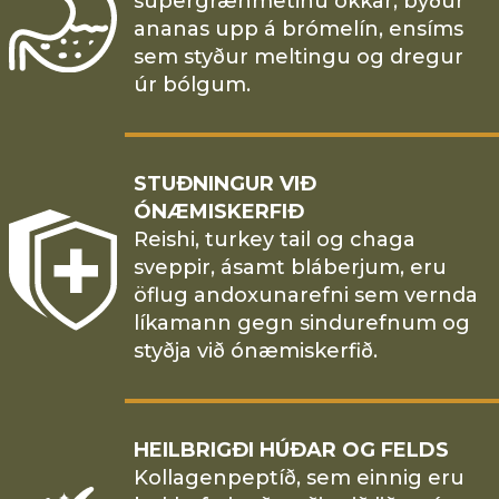
súpergrænmetinu okkar, býður
ananas upp á brómelín, ensíms
sem styður meltingu og dregur
úr bólgum.
STUÐNINGUR VIÐ
ÓNÆMISKERFIÐ
Reishi, turkey tail og chaga
sveppir, ásamt bláberjum, eru
öflug andoxunarefni sem vernda
líkamann gegn sindurefnum og
styðja við ónæmiskerfið.
HEILBRIGÐI HÚÐAR OG FELDS
Kollagenpeptíð, sem einnig eru