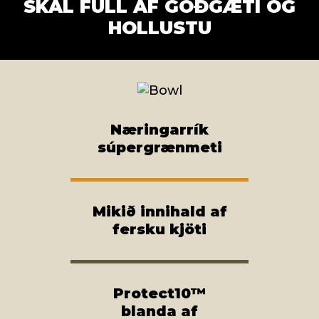
SKÁL FULL AF GÓÐGÆTI OG
HOLLUSTU
Næringarrík
súpergrænmeti
Mikið innihald af
fersku kjöti
Protect10™
blanda af