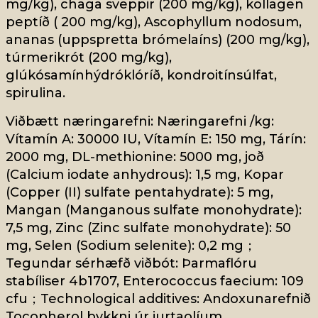
mg/kg), chaga sveppir (200 mg/kg), kollagen
peptíð ( 200 mg/kg), Ascophyllum nodosum,
ananas (uppspretta brómelaíns) (200 mg/kg),
túrmerikrót (200 mg/kg),
glúkósamínhýdróklóríð, kondroitínsúlfat,
spirulina.
Viðbætt næringarefni: Næringarefni /kg:
Vítamín A: 30000 IU, Vítamín E: 150 mg, Tárín:
2000 mg, DL-methionine: 5000 mg, joð
(Calcium iodate anhydrous): 1,5 mg, Kopar
(Copper (II) sulfate pentahydrate): 5 mg,
Mangan (Manganous sulfate monohydrate):
7,5 mg, Zinc (Zinc sulfate monohydrate): 50
mg, Selen (Sodium selenite): 0,2 mg；
Tegundar sérhæfð viðbót: Þarmaflóru
stabíliser 4b1707, Enterococcus faecium: 109
cfu；Technological additives: Andoxunarefnið
Tocopherol þykkni úr jurtaolíum