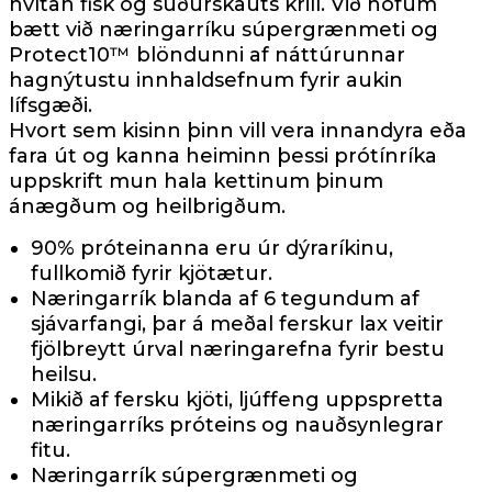
hvítan fisk og suðurskauts krill. Við höfum
bætt við næringarríku súpergrænmeti og
Protect10™ blöndunni af náttúrunnar
hagnýtustu innhaldsefnum fyrir aukin
lífsgæði.
Hvort sem kisinn þinn vill vera innandyra eða
fara út og kanna heiminn þessi prótínríka
uppskrift mun hala kettinum þinum
ánægðum og heilbrigðum.
90% próteinanna eru úr dýraríkinu,
fullkomið fyrir kjötætur.
Næringarrík blanda af 6 tegundum af
sjávarfangi, þar á meðal ferskur lax veitir
fjölbreytt úrval næringarefna fyrir bestu
heilsu.
Mikið af fersku kjöti, ljúffeng uppspretta
næringarríks próteins og nauðsynlegrar
fitu.
Næringarrík súpergrænmeti og