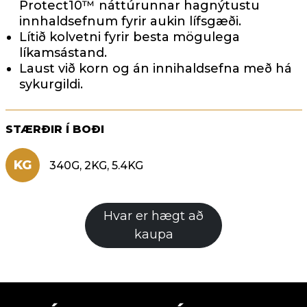
Protect10™ náttúrunnar hagnýtustu
innhaldsefnum fyrir aukin lífsgæði.
Lítið kolvetni fyrir besta mögulega
líkamsástand.
Laust við korn og án innihaldsefna með há
sykurgildi.
STÆRÐIR Í BOÐI
KG
340G, 2KG, 5.4KG
Hvar er hægt að
kaupa