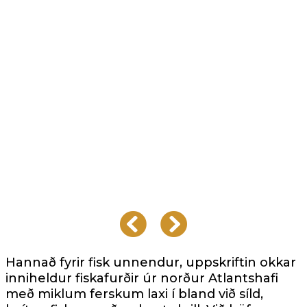
Hannað fyrir fisk unnendur, uppskriftin okkar
inniheldur fiskafurðir úr norður Atlantshafi
með miklum ferskum laxi í bland við síld,