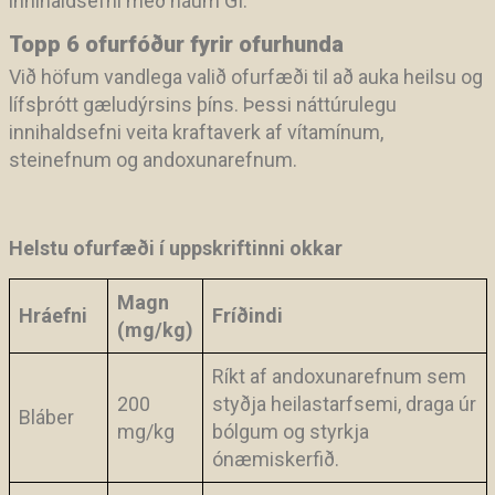
innihaldsefni með háum GI.
Topp 6 ofurfóður fyrir ofurhunda
Við höfum vandlega valið ofurfæði til að auka heilsu og
lífsþrótt gæludýrsins þíns. Þessi náttúrulegu
innihaldsefni veita kraftaverk af vítamínum,
steinefnum og andoxunarefnum.
Helstu ofurfæði í uppskriftinni okkar
Magn
Hráefni
Fríðindi
(mg/kg)
Ríkt af andoxunarefnum sem
200
styðja heilastarfsemi, draga úr
Bláber
mg/kg
bólgum og styrkja
ónæmiskerfið.