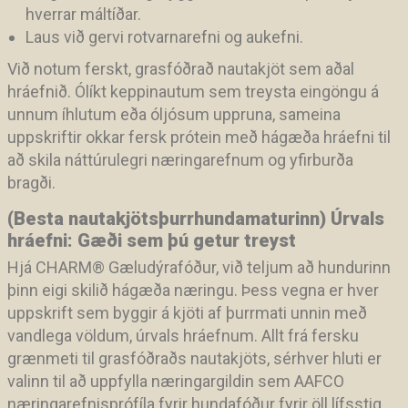
hverrar máltíðar.
Laus við gervi rotvarnarefni og aukefni.
Við notum ferskt, grasfóðrað nautakjöt sem aðal
hráefnið. Ólíkt keppinautum sem treysta eingöngu á
unnum íhlutum eða óljósum uppruna, sameina
uppskriftir okkar fersk prótein með hágæða hráefni til
að skila náttúrulegri næringarefnum og yfirburða
bragði.
(Besta nautakjötsþurrhundamaturinn) Úrvals
hráefni: Gæði sem þú getur treyst
Hjá CHARM
®
Gæludýrafóður, við teljum að hundurinn
þinn eigi skilið hágæða næringu. Þess vegna er hver
uppskrift sem byggir á kjöti af þurrmati unnin með
vandlega völdum, úrvals hráefnum. Allt frá fersku
grænmeti til grasfóðraðs nautakjöts, sérhver hluti er
valinn til að uppfylla næringargildin sem AAFCO
næringarefnisprófíla fyrir hundafóður fyrir öll lífsstig