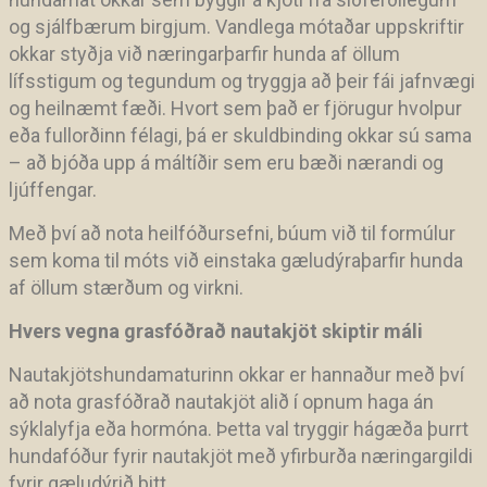
og sjálfbærum birgjum. Vandlega mótaðar uppskriftir
okkar styðja við næringarþarfir hunda af öllum
lífsstigum og tegundum og tryggja að þeir fái jafnvægi
og heilnæmt fæði. Hvort sem það er fjörugur hvolpur
eða fullorðinn félagi, þá er skuldbinding okkar sú sama
– að bjóða upp á máltíðir sem eru bæði nærandi og
ljúffengar.
Með því að nota heilfóðursefni, búum við til formúlur
sem koma til móts við einstaka gæludýraþarfir hunda
af öllum stærðum og virkni.
Hvers vegna grasfóðrað nautakjöt skiptir máli
Nautakjötshundamaturinn okkar er hannaður með því
að nota grasfóðrað nautakjöt alið í opnum haga án
sýklalyfja eða hormóna. Þetta val tryggir hágæða þurrt
hundafóður fyrir nautakjöt með yfirburða næringargildi
fyrir gæludýrið þitt.