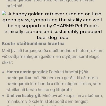
hráefnið.
Kostir staðbundinna hráefna
Með því að forgangsraða staðbundnum hlutum, skilum
við óviðjafnanlegum gæðum en styðjum samfélagið
okkar:
Hærra næringargildi:
Ferskari hráefni þýðir
næringarríkar máltíðir sem eru gerðar til að mæta
næringarþörfum hunda á öllum stigum lífsins, sem
stuðlar að bestu heilsu og lífsþrótti.
Umhverfisábyrgð:
Með því að kaupa inn á staðnum,
minnkum við kolefnisfótsporið sem tengist