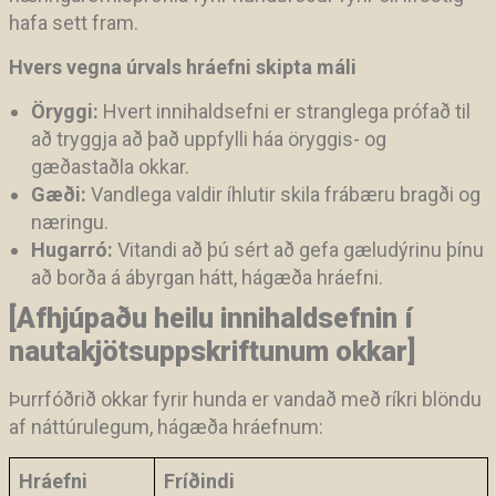
hafa sett fram.
Hvers vegna úrvals hráefni skipta máli
Öryggi:
Hvert innihaldsefni er stranglega prófað til
að tryggja að það uppfylli háa öryggis- og
gæðastaðla okkar.
Gæði:
Vandlega valdir íhlutir skila frábæru bragði og
næringu.
Hugarró:
Vitandi að þú sért að gefa gæludýrinu þínu
að borða á ábyrgan hátt, hágæða hráefni.
[Afhjúpaðu heilu innihaldsefnin í
nautakjötsuppskriftunum okkar]
Þurrfóðrið okkar fyrir hunda er vandað með ríkri blöndu
af náttúrulegum, hágæða hráefnum:
Hráefni
Fríðindi