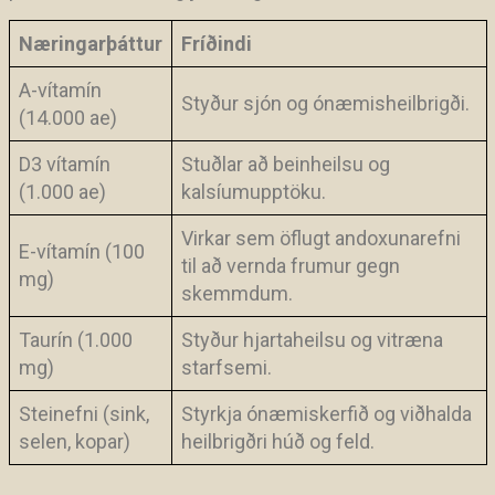
Næringarþáttur
Fríðindi
A-vítamín
Styður sjón og ónæmisheilbrigði.
(14.000 ae)
D3 vítamín
Stuðlar að beinheilsu og
(1.000 ae)
kalsíumupptöku.
Virkar sem öflugt andoxunarefni
E-vítamín (100
til að vernda frumur gegn
mg)
skemmdum.
Taurín (1.000
Styður hjartaheilsu og vitræna
mg)
starfsemi.
Steinefni (sink,
Styrkja ónæmiskerfið og viðhalda
selen, kopar)
heilbrigðri húð og feld.