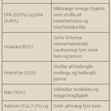
Mikilvægir omega-3 þættir
EPA (0,05%) og DHA
sem stuðla að
(0,06%)
heilastarfsemi og
hreyfanleika liða.
Gefur til kynna
steinefnainnihald,
Hráaska (8,0%)
nauðsynlegt fyrir sterk
bein og tennur.
Stuðlar að heilbrigðri
Hrátrefjar (3,0%)
meltingu og heilbrigði
þarma.
Viðheldur ferskleika og
Raki (9,0%)
tryggir bragðgæði.
Kalsíum (Ca) (1,5%) og
Veitir jafnvægi fyrir bein-