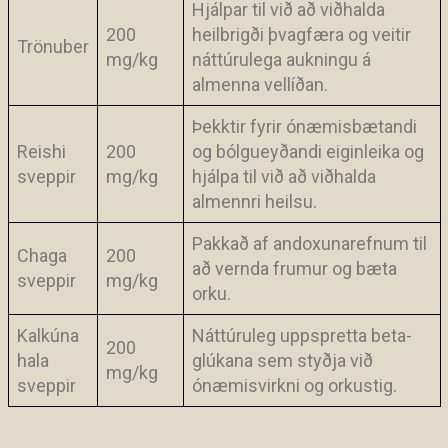
Hjálpar til við að viðhalda
200
heilbrigði þvagfæra og veitir
Trönuber
mg/kg
náttúrulega aukningu á
almenna vellíðan.
Þekktir fyrir ónæmisbætandi
Reishi
200
og bólgueyðandi eiginleika og
sveppir
mg/kg
hjálpa til við að viðhalda
almennri heilsu.
Pakkað af andoxunarefnum til
Chaga
200
að vernda frumur og bæta
sveppir
mg/kg
orku.
Kalkúna
Náttúruleg uppspretta beta-
200
hala
glúkana sem styðja við
mg/kg
sveppir
ónæmisvirkni og orkustig.