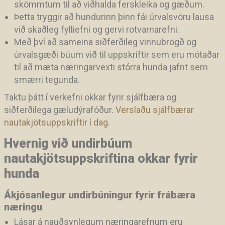
skömmtum til að viðhalda ferskleika og gæðum.
Þetta tryggir að hundurinn þinn fái úrvalsvöru lausa
við skaðleg fylliefni og gervi rotvarnarefni.
Með því að sameina siðferðileg vinnubrögð og
úrvalsgæði búum við til uppskriftir sem eru mótaðar
til að mæta næringarvexti stórra hunda jafnt sem
smærri tegunda.
Taktu þátt í verkefni okkar fyrir sjálfbæra og
siðferðilega gæludýrafóður.
Verslaðu sjálfbærar
nautakjötsuppskriftir í dag.
Hvernig við undirbúum
nautakjötsuppskriftina okkar fyrir
hunda
Ákjósanlegur undirbúningur fyrir frábæra
næringu
Lásar á nauðsynlegum næringarefnum eru