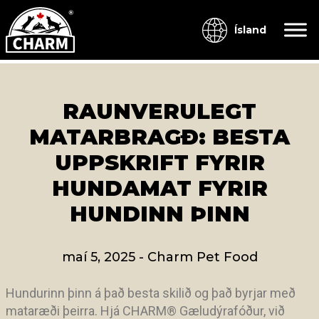
Ísland
RAUNVERULEGT
MATARBRAGÐ: BESTA
UPPSKRIFT FYRIR
HUNDAMAT FYRIR
HUNDINN ÞINN
maí 5, 2025
-
Charm Pet Food
Hundurinn þinn á það besta skilið og það byrjar með
mataræði þeirra. Hjá CHARM
®
Gæludýrafóður, við