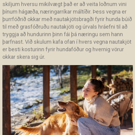
skiljum hversu mikilvægt það er að veita loðnum vini
þínum hágæða, næringarríkar máltíðir. Þess vegna er
þurrfóðrið okkar með nautakjötsbragði fyrir hunda búið
til með grasfóðruðu nautakjöti og úrvals hráefni til að
tryggja að hundurinn þinn fái þá næringu sem hann
þarfnast. Við skulum kafa ofan í hvers vegna nautakjöt
er besti kosturinn fyrir hundafóður og hvernig vörur
okkar skera sig úr.