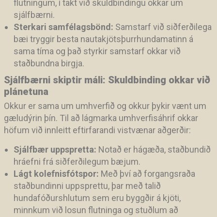
flutningum, í takt við skuldbindingu okkar um
sjálfbærni.
Sterkari samfélagsbönd:
Samstarf við siðferðilega
bæi tryggir besta nautakjötsþurrhundamatinn á
sama tíma og það styrkir samstarf okkar við
staðbundna birgja.
Sjálfbærni skiptir máli: Skuldbinding okkar við
plánetuna
Okkur er sama um umhverfið og okkur þykir vænt um
gæludýrin þín. Til að lágmarka umhverfisáhrif okkar
höfum við innleitt eftirfarandi vistvænar aðgerðir:
Sjálfbær uppspretta:
Notað er hágæða, staðbundið
hráefni frá siðferðilegum bæjum.
Lágt kolefnisfótspor:
Með því að forgangsraða
staðbundinni uppsprettu, þar með talið
hundafóðurshlutum sem eru byggðir á kjöti,
minnkum við losun flutninga og stuðlum að