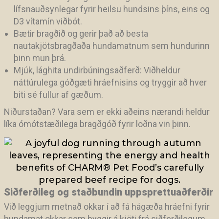
lífsnauðsynlegar fyrir heilsu hundsins þíns, eins og
D3 vítamín viðbót.
Bætir bragðið og gerir það að besta
nautakjötsbragðaða hundamatnum sem hundurinn
þinn mun þrá.
Mjúk, lághita undirbúningsaðferð: Viðheldur
náttúrulega góðgæti hráefnisins og tryggir að hver
biti sé fullur af gæðum.
Niðurstaðan? Vara sem er ekki aðeins nærandi heldur
líka ómótstæðilega bragðgóð fyrir loðna vin þinn.
Siðferðileg og staðbundin uppsprettuaðferðir
Við leggjum metnað okkar í að fá hágæða hráefni fyrir
hundamat okkar sem byggir á kjöti frá siðferðilegum