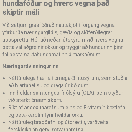
hundafóður og hvers vegna það
skiptir máli
Við setjum grasfóðrað nautakjöt í forgang vegna
yfirburða næringargildis, gæða og siðferðilegrar
uppsprettu. Hér að neðan útskýrum við hvers vegna
þetta val aðgreinir okkur og tryggir að hundurinn þinn
fái besta nautahundamatinn á markaðnum.
Næringarávinningurinn
Náttúrulega hærra í omega-3 fitusýrum, sem stuðla
að hjartaheilsu og draga úr bólgum.
Inniheldur samtengda línólsýru (CLA), sem styður
við sterkt ónæmiskerfi.
Ríkt af andoxunarefnum eins og E-vítamín bætiefni
og beta-karótín fyrir heildar orku.
Náttúruleg bragðefni og útdrættir, varðveita
ferskleika án gervi rotvarnarefna.