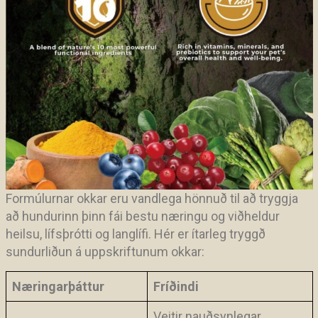
Formúlurnar okkar eru vandlega hönnuð til að tryggja
að hundurinn þinn fái bestu næringu og viðheldur
heilsu, lífsþrótti og langlífi. Hér er ítarleg tryggð
sundurliðun á uppskriftunum okkar:
Næringarþáttur
Fríðindi
Veitir nauðsynlegar