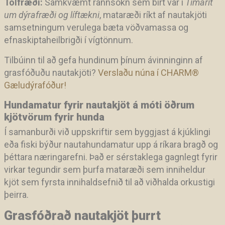
Tölfræði:
Samkvæmt rannsókn sem birt var í
Tímarit
um dýrafræði og líftækni
, mataræði ríkt af nautakjöti
samsetningum verulega bæta vöðvamassa og
efnaskiptaheilbrigði í vígtönnum.
Tilbúinn til að gefa hundinum þínum ávinninginn af
grasfóðuðu nautakjöti?
Verslaðu núna í CHARM
®
Gæludýrafóður!
Hundamatur fyrir nautakjöt á móti öðrum
kjötvörum fyrir hunda
Í samanburði við uppskriftir sem byggjast á kjúklingi
eða fiski býður nautahundamatur upp á ríkara bragð og
þéttara næringarefni. Það er sérstaklega gagnlegt fyrir
virkar tegundir sem þurfa mataræði sem inniheldur
kjöt sem fyrsta innihaldsefnið til að viðhalda orkustigi
þeirra.
Grasfóðrað nautakjöt þurrt