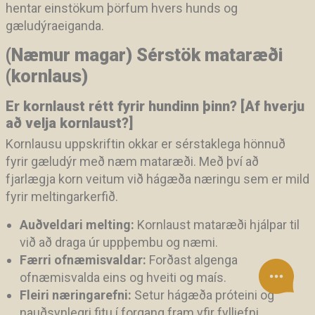
hentar einstökum þörfum hvers hunds og
gæludýraeiganda.
(Næmur magar) Sérstök mataræði
(kornlaus)
Er kornlaust rétt fyrir hundinn þinn? [Af hverju
að velja kornlaust?]
Kornlausu uppskriftin okkar er sérstaklega hönnuð
fyrir gæludýr með næm mataræði. Með því að
fjarlægja korn veitum við hágæða næringu sem er mild
fyrir meltingarkerfið.
Auðveldari melting:
Kornlaust mataræði hjálpar til
við að draga úr uppþembu og næmi.
Færri ofnæmisvaldar:
Forðast algenga
ofnæmisvalda eins og hveiti og maís.
Fleiri næringarefni:
Setur hágæða próteini og
nauðsynlegri fitu í forgang fram yfir fylliefni.