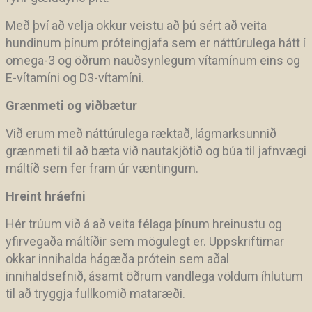
Með því að velja okkur veistu að þú sért að veita
hundinum þínum próteingjafa sem er náttúrulega hátt í
omega-3 og öðrum nauðsynlegum vítamínum eins og
E-vítamíni og D3-vítamíni.
Grænmeti og viðbætur
Við erum með náttúrulega ræktað, lágmarksunnið
grænmeti til að bæta við nautakjötið og búa til jafnvægi
máltíð sem fer fram úr væntingum.
Hreint hráefni
Hér trúum við á að veita félaga þínum hreinustu og
yfirvegaða máltíðir sem mögulegt er. Uppskriftirnar
okkar innihalda hágæða prótein sem aðal
innihaldsefnið, ásamt öðrum vandlega völdum íhlutum
til að tryggja fullkomið mataræði.