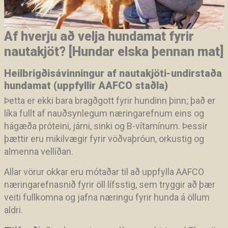
Af hverju að velja hundamat fyrir
nautakjöt? [Hundar elska þennan mat]
Heilbrigðisávinningur af nautakjöti-undirstaða
hundamat (uppfyllir AAFCO staðla)
Þetta er ekki bara bragðgott fyrir hundinn þinn; það er
líka fullt af nauðsynlegum næringarefnum eins og
hágæða próteini, járni, sinki og B-vítamínum. Þessir
þættir eru mikilvægir fyrir vöðvaþróun, orkustig og
almenna vellíðan.
Allar vörur okkar eru mótaðar til að uppfylla AAFCO
næringarefnasnið fyrir öll lífsstig, sem tryggir að þær
veiti fullkomna og jafna næringu fyrir hunda á öllum
aldri.