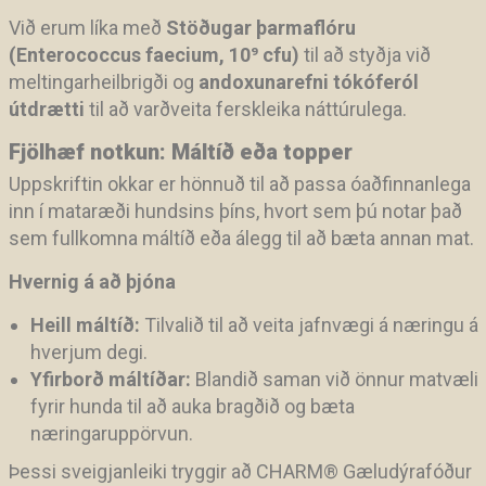
Við erum líka með
Stöðugar þarmaflóru
(Enterococcus faecium, 10⁹ cfu)
til að styðja við
meltingarheilbrigði og
andoxunarefni tókóferól
útdrætti
til að varðveita ferskleika náttúrulega.
Fjölhæf notkun: Máltíð eða topper
Uppskriftin okkar er hönnuð til að passa óaðfinnanlega
inn í mataræði hundsins þíns, hvort sem þú notar það
sem fullkomna máltíð eða álegg til að bæta annan mat.
Hvernig á að þjóna
Heill máltíð:
Tilvalið til að veita jafnvægi á næringu á
hverjum degi.
Yfirborð máltíðar:
Blandið saman við önnur matvæli
fyrir hunda til að auka bragðið og bæta
næringaruppörvun.
Þessi sveigjanleiki tryggir að CHARM
®
Gæludýrafóður