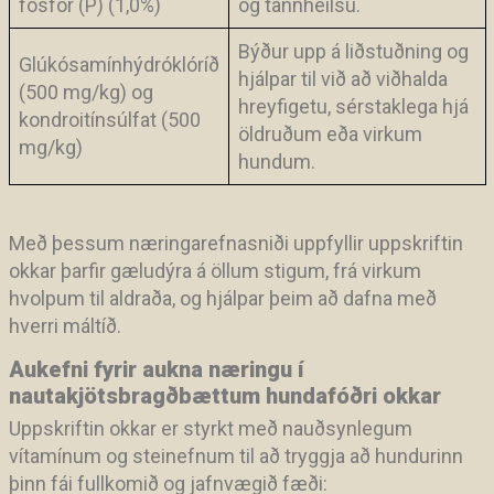
fosfór (P) (1,0%)
og tannheilsu.
Býður upp á liðstuðning og
Glúkósamínhýdróklóríð
hjálpar til við að viðhalda
(500 mg/kg) og
hreyfigetu, sérstaklega hjá
kondroitínsúlfat (500
öldruðum eða virkum
mg/kg)
hundum.
Með þessum næringarefnasniði uppfyllir uppskriftin
okkar þarfir gæludýra á öllum stigum, frá virkum
hvolpum til aldraða, og hjálpar þeim að dafna með
hverri máltíð.
Aukefni fyrir aukna næringu í
nautakjötsbragðbættum hundafóðri okkar
Uppskriftin okkar er styrkt með nauðsynlegum
vítamínum og steinefnum til að tryggja að hundurinn
þinn fái fullkomið og jafnvægið fæði: