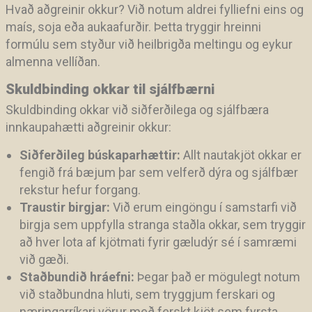
Hvað aðgreinir okkur? Við notum aldrei fylliefni eins og
maís, soja eða aukaafurðir. Þetta tryggir hreinni
formúlu sem styður við heilbrigða meltingu og eykur
almenna vellíðan.
Skuldbinding okkar til sjálfbærni
Skuldbinding okkar við siðferðilega og sjálfbæra
innkaupahætti aðgreinir okkur:
Siðferðileg búskaparhættir:
Allt nautakjöt okkar er
fengið frá bæjum þar sem velferð dýra og sjálfbær
rekstur hefur forgang.
Traustir birgjar:
Við erum eingöngu í samstarfi við
birgja sem uppfylla stranga staðla okkar, sem tryggir
að hver lota af kjötmati fyrir gæludýr sé í samræmi
við gæði.
Staðbundið hráefni:
Þegar það er mögulegt notum
við staðbundna hluti, sem tryggjum ferskari og
næringarríkari vörur með ferskt kjöt sem fyrsta