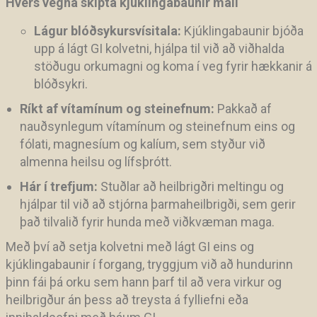
Hvers vegna skipta kjúklingabaunir máli
Lágur blóðsykursvísitala:
Kjúklingabaunir bjóða
upp á lágt GI kolvetni, hjálpa til við að viðhalda
stöðugu orkumagni og koma í veg fyrir hækkanir á
blóðsykri.
Ríkt af vítamínum og steinefnum:
Pakkað af
nauðsynlegum vítamínum og steinefnum eins og
fólati, magnesíum og kalíum, sem styður við
almenna heilsu og lífsþrótt.
Hár í trefjum:
Stuðlar að heilbrigðri meltingu og
hjálpar til við að stjórna þarmaheilbrigði, sem gerir
það tilvalið fyrir hunda með viðkvæman maga.
Með því að setja kolvetni með lágt GI eins og
kjúklingabaunir í forgang, tryggjum við að hundurinn
þinn fái þá orku sem hann þarf til að vera virkur og
heilbrigður án þess að treysta á fylliefni eða