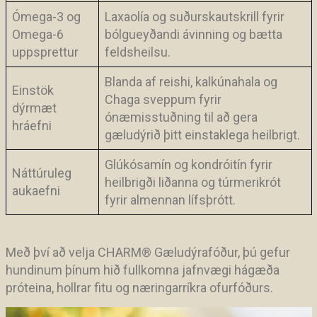
Ómega-3 og
Laxaolía og suðurskautskrill fyrir
Omega-6
bólgueyðandi ávinning og bætta
uppsprettur
feldsheilsu.
Blanda af reishi, kalkúnahala og
Einstök
Chaga sveppum fyrir
dýrmæt
ónæmisstuðning til að gera
hráefni
gæludýrið þitt einstaklega heilbrigt.
Glúkósamín og kondróitín fyrir
Náttúruleg
heilbrigði liðanna og túrmerikrót
aukaefni
fyrir almennan lífsþrótt.
Með því að velja CHARM
®
Gæludýrafóður, þú gefur
hundinum þínum hið fullkomna jafnvægi hágæða
próteina, hollrar fitu og næringarríkra ofurfóðurs.