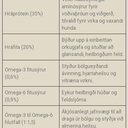
amínósýrur fyrir
Hráprótein (35%)
vöðvaþróun og viðgerð,
tilvalið fyrir virka og vaxandi
hunda.
Býður upp á einbeittan
Hráfita (20%)
orkugjafa og stuðlar að
glansandi, heilbrigðum feld.
Styður bólgueyðandi
Omega-3 fitusýrur
ávinning, hjartaheilsu og
(0,6%)
vitræna virkni.
Omega-6 fitusýrur
Eykur heilbrigði húðar og
(0,9%)
feldsljóma.
Ákjósanlegt jafnvægi til að
Ómega-3 til Omega-6
draga úr bólgu og styðja við
hlutfall (1:1,5)
almenna heilsu.