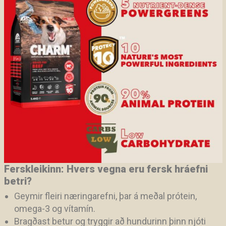
Ferskleikinn: Hvers vegna eru fersk hráefni
betri?
Geymir fleiri næringarefni, þar á meðal prótein,
omega-3 og vítamín.
Bragðast betur og tryggir að hundurinn þinn njóti