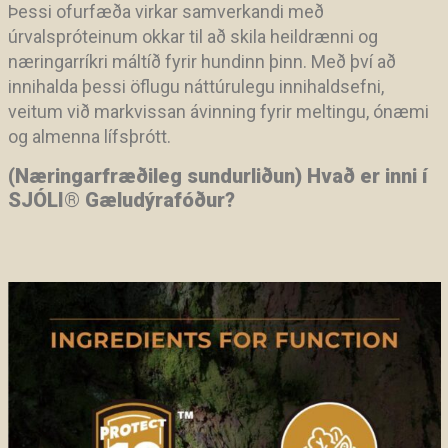
Þessi ofurfæða virkar samverkandi með
úrvalspróteinum okkar til að skila heildrænni og
næringarríkri máltíð fyrir hundinn þinn. Með því að
innihalda þessi öflugu náttúrulegu innihaldsefni,
veitum við markvissan ávinning fyrir meltingu, ónæmi
og almenna lífsþrótt.
(Næringarfræðileg sundurliðun) Hvað er inni í
SJÓLI
®
Gæludýrafóður?