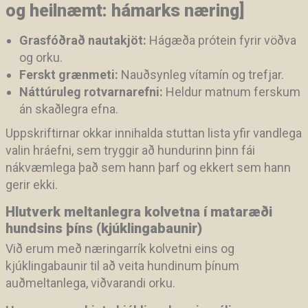
og heilnæmt: hámarks næring]
Grasfóðrað nautakjöt:
Hágæða prótein fyrir vöðva
og orku.
Ferskt grænmeti:
Nauðsynleg vítamín og trefjar.
Náttúruleg rotvarnarefni:
Heldur matnum ferskum
án skaðlegra efna.
Uppskriftirnar okkar innihalda stuttan lista yfir vandlega
valin hráefni, sem tryggir að hundurinn þinn fái
nákvæmlega það sem hann þarf og ekkert sem hann
gerir ekki.
Hlutverk meltanlegra kolvetna í mataræði
hundsins þíns (kjúklingabaunir)
Við erum með næringarrík kolvetni eins og
kjúklingabaunir til að veita hundinum þínum
auðmeltanlega, viðvarandi orku.