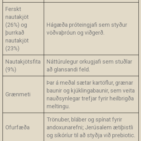
Ferskt
nautakjöt
(26%) og
Hágæða próteingjafi sem styður
þurrkað
vöðvaþróun og viðgerð.
nautakjöt
(23%)
Nautakjötsfita
Náttúrulegur orkugjafi sem stuðlar
(9%)
að glansandi feld.
Þar á meðal sætar kartöflur, grænar
baunir og kjúklingabaunir, sem veita
Grænmeti
nauðsynlegar trefjar fyrir heilbrigða
meltingu.
Trönuber, bláber og spínat fyrir
Ofurfæða
andoxunarefni; Jerúsalem ætiþistli
og síkóríur til að styðja við prebiotic.