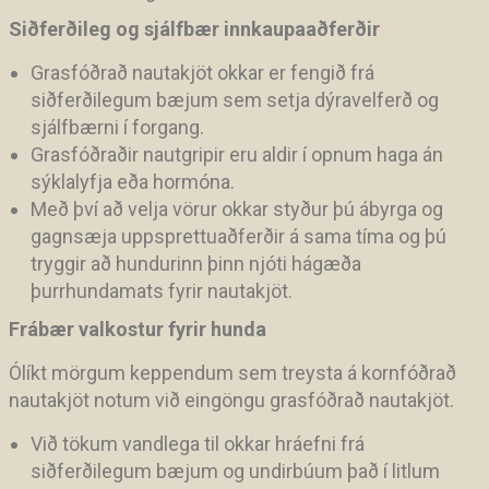
Siðferðileg og sjálfbær innkaupaaðferðir
Grasfóðrað nautakjöt okkar er fengið frá
siðferðilegum bæjum sem setja dýravelferð og
sjálfbærni í forgang.
Grasfóðraðir nautgripir eru aldir í opnum haga án
sýklalyfja eða hormóna.
Með því að velja vörur okkar styður þú ábyrga og
gagnsæja uppsprettuaðferðir á sama tíma og þú
tryggir að hundurinn þinn njóti hágæða
þurrhundamats fyrir nautakjöt.
Frábær valkostur fyrir hunda
Ólíkt mörgum keppendum sem treysta á kornfóðrað
nautakjöt notum við eingöngu grasfóðrað nautakjöt.
Við tökum vandlega til okkar hráefni frá
siðferðilegum bæjum og undirbúum það í litlum