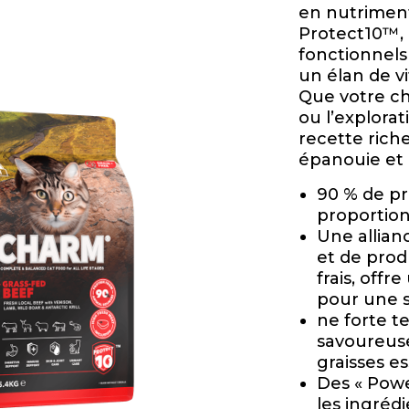
en nutriment
Protect10™, 
fonctionnels
un élan de vit
Que votre cha
ou l’explora
recette rich
épanouie et 
90 % de pr
proportion
Une allian
et de prod
frais, offr
pour une s
ne forte t
savoureuse
graisses es
Des « Powe
les ingréd