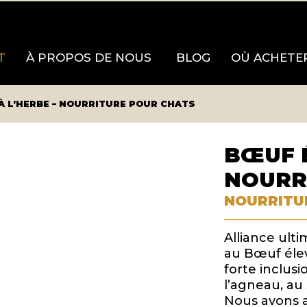
T
À PROPOS DE NOUS
BLOG
OÙ ACHETE
À L’HERBE – NOURRITURE POUR CHATS
BŒUF É
NOURR
NOURRITU
Alliance ult
au Bœuf élev
forte inclusi
l’agneau, au 
Nous avons a