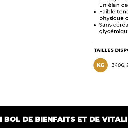
un élan de 
Faible ten
physique o
Sans céréal
glycémique
TAILLES DIS
KG
340G, 
 BOL DE BIENFAITS ET DE VITAL