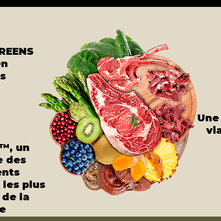
REENS
en
s
Une 
vi
™, un
e des
ents
 les plus
 de la
e