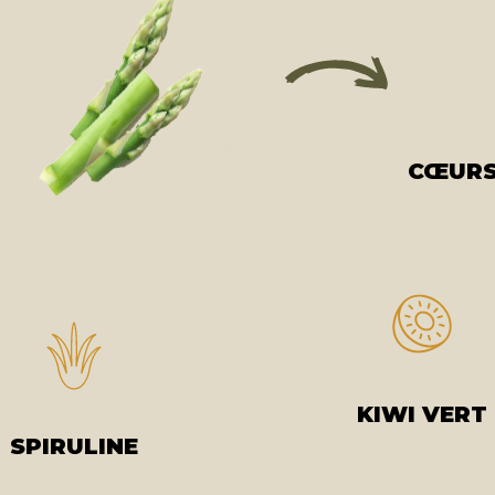
CŒURS
KIWI VERT
SPIRULINE