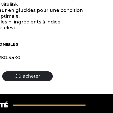
vitalité.
eur en glucides pour une condition
ptimale.
es ni ingrédients à indice
 élevé.
PONIBLES
2KG, 5.4KG
Où acheter
ITÉ