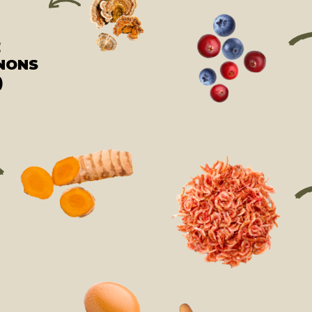
E
GNONS
)