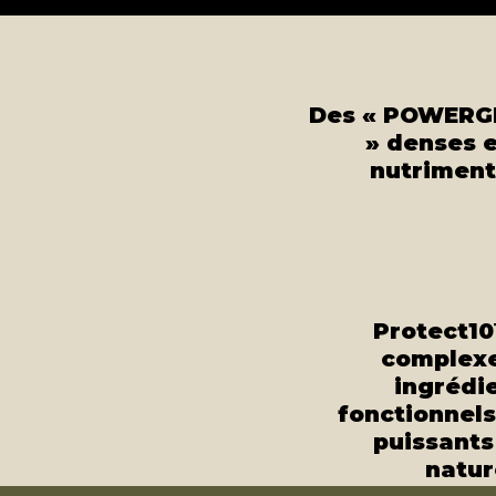
Des « POWERG
» denses 
nutriment
Protect10
complex
ingrédi
fonctionnels
puissants
natur