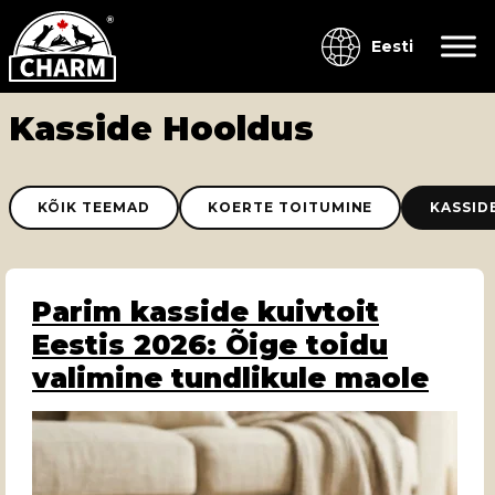
Eesti
Kasside Hooldus
KÕIK TEEMAD
KOERTE TOITUMINE
KASSID
Parim kasside kuivtoit
Eestis 2026: Õige toidu
valimine tundlikule maole