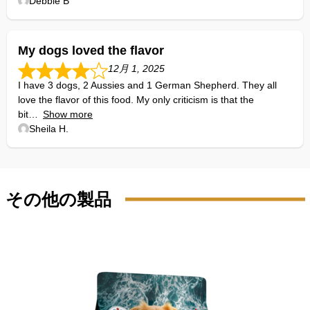
Debbie B
My dogs loved the flavor
12月 1, 2025
I have 3 dogs, 2 Aussies and 1 German Shepherd. They all
love the flavor of this food. My only criticism is that the
bit
Show more
Sheila H.
その他の製品