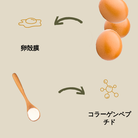
卵殻膜
コラーゲンペプ
チド