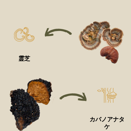
霊芝
カバノアナタ
ケ