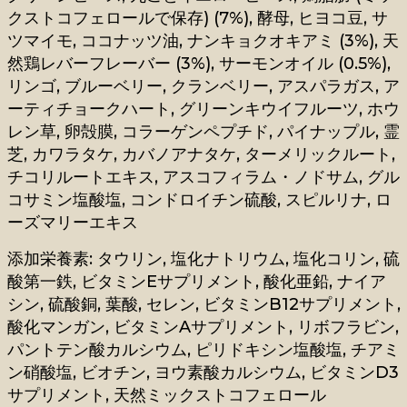
クストコフェロールで保存) (7%), 酵母, ヒヨコ豆, サ
ツマイモ, ココナッツ油, ナンキョクオキアミ (3%), 天
然鶏レバーフレーバー (3%), サーモンオイル (0.5%),
リンゴ, ブルーベリー, クランベリー, アスパラガス, ア
ーティチョークハート, グリーンキウイフルーツ, ホウ
レン草, 卵殻膜, コラーゲンペプチド, パイナップル, 霊
芝, カワラタケ, カバノアナタケ, ターメリックルート,
チコリルートエキス, アスコフィラム・ノドサム, グル
コサミン塩酸塩, コンドロイチン硫酸, スピルリナ, ロ
ーズマリーエキス
添加栄養素: タウリン, 塩化ナトリウム, 塩化コリン, 硫
酸第一鉄, ビタミンEサプリメント, 酸化亜鉛, ナイア
シン, 硫酸銅, 葉酸, セレン, ビタミンB12サプリメント,
酸化マンガン, ビタミンAサプリメント, リボフラビン,
パントテン酸カルシウム, ピリドキシン塩酸塩, チアミ
ン硝酸塩, ビオチン, ヨウ素酸カルシウム, ビタミンD3
サプリメント, 天然ミックストコフェロール