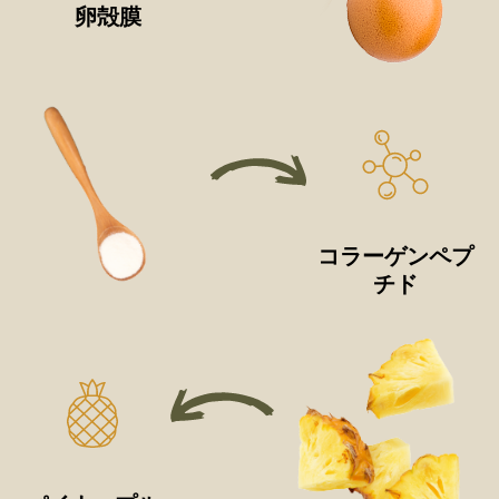
卵殻膜
コラーゲンペプ
チド