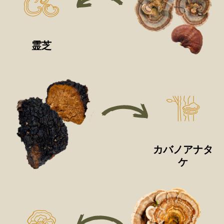
霊芝
カバノアナタ
ケ