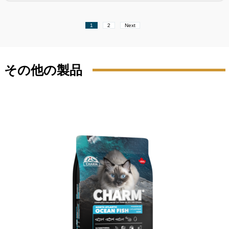
Site
Page
Page
1
2
Next
Reviews
navigation
その他の製品