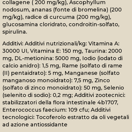
collagene ( 200 mg/kg), Ascophyllum
nodosum, ananas (fonte di bromelina) (200
mg/kg), radice di curcuma (200 mg/kg),
glucosamina cloridrato, condroitin-solfato,
spirulina.
Additivi: Additivi nutrizionali/kg: Vitamina A:
30000 UI, Vitamina E: 150 mg, Taurina: 2000
mg, DL-metionina: 5000 mg, Iodio (iodato di
calcio anidro): 1,5 mg, Rame (solfato di rame
(II) pentaidrato): 5 mg, Manganese (solfato
manganoso monoidrato): 7,5 mg, Zinco
(solfato di zinco monoidrato): 50 mg, Selenio
(selenito di sodio): 0,2 mg; Additivi zootecnici:
stabilizzatori della flora intestinale 4b1707,
Enterococcus faecium: 109 cfu; Additivi
tecnologici: Tocoferolo estratto da oli vegetali
ad azione antiossidante