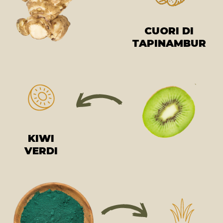
CUORI DI
TAPINAMBUR
KIWI
VERDI