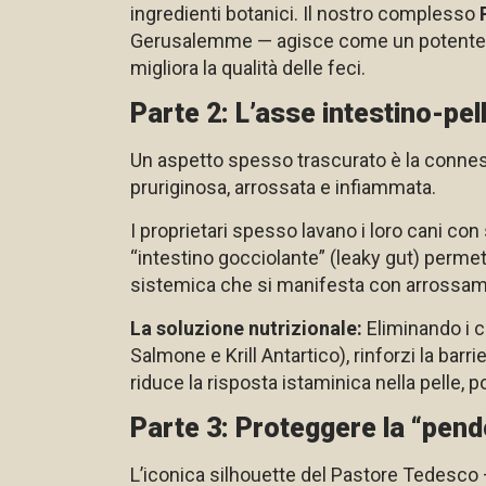
ingredienti botanici. Il nostro complesso
Gerusalemme — agisce come un potente pre
migliora la qualità delle feci.
Parte 2: L’asse intestino-pel
Un aspetto spesso trascurato è la conness
pruriginosa, arrossata e infiammata.
I proprietari spesso lavano i loro cani co
“intestino gocciolante” (leaky gut) perme
sistemica che si manifesta con arrossame
La soluzione nutrizionale:
Eliminando i ce
Salmone e Krill Antartico), rinforzi la barr
riduce la risposta istaminica nella pelle,
Parte 3: Proteggere la “pende
L’iconica silhouette del Pastore Tedesco 