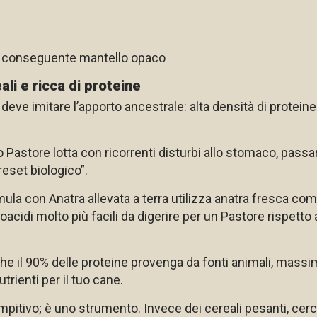
on conseguente mantello opaco
li e ricca di proteine
deve imitare l’apporto ancestrale: alta densità di proteine an
o Pastore lotta con ricorrenti disturbi allo stomaco, pass
reset biologico”.
ula con Anatra allevata a terra utilizza anatra fresca co
cidi molto più facili da digerire per un Pastore rispetto 
e il 90% delle proteine provenga da fonti animali, massim
trienti per il tuo cane.
empitivo; è uno strumento. Invece dei cereali pesanti, cer