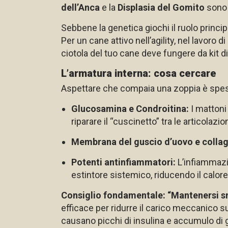
dell’Anca
e la
Displasia del Gomito
sono 
Sebbene la genetica giochi il ruolo princip
Per un cane attivo nell’agility, nel lavor
ciotola del tuo cane deve fungere da kit di
L’armatura interna: cosa cercare
Aspettare che compaia una zoppia è spesso
Glucosamina e Condroitina:
I mattoni 
riparare il “cuscinetto” tra le articolazi
Membrana del guscio d’uovo e colla
Potenti antinfiammatori:
L’infiammazio
estintore sistemico, riducendo il calore e
Consiglio fondamentale: “Mantenersi sn
efficace per ridurre il carico meccanico s
causano picchi di insulina e accumulo di 