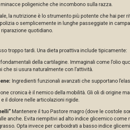
minacce poligeniche che incombono sulla razza.
ale, la nutrizione è lo strumento più potente che hai per ri
o di polizia o semplicemente in lunghe passeggiate in campa
 riparazione quotidiano.
 troppo tardi. Una dieta proattiva include tipicamente:
fondamentali della cartilagine. Immaginali come l’olio quot
oni che si usura naturalmente con l’attività.
gene:
Ingredienti funzionali avanzati che supportano l’elast
ne cronica è il nemico della mobilità. Gli oli di origine 
 il dolore nelle articolazioni rigide.
elli”
Mantenere il tuo Pastore magro (dove le costole sono 
ulle anche. Evita riempitivi ad alto indice glicemico come
grasso. Opta invece per carboidrati a basso indice glicem