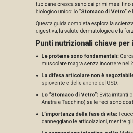
tuo cane cresca sano dai primi mesi fino ag
biologico unico: lo “
Stomaco di Vetro
” e 
Questa guida completa esplora la scienza a
digestiva, la salute dermatologica e la for
Punti nutrizionali chiave per
Le proteine sono fondamentali:
Cerca
muscolare magra senza incorrere nell’o
La difesa articolare non è negoziabil
spiovente e delle anche del GSD.
Lo “Stomaco di Vetro”:
Evita irritant
Anatra e Tacchino) se le feci sono cos
L’importanza della fase di vita:
I cucci
danneggiano le articolazioni, mentre gli