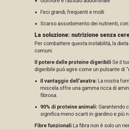
Gonfiore e fastidio addominale
Feci grandi, frequenti e molli
Scarso assorbimento dei nutrienti, c
La soluzione: nutrizione senza cerea
Per combattere questa instabilità, la dieta 
comuni.
Il potere delle proteine digeribili
Se il tu
digeribile può agire come un pulsante di “
Il vantaggio dell’anatra:
La nostra form
miscela offre una gamma ricca di aminoa
fibrosa.
90% di proteine animali:
Garantendo ch
significa meno scarti in giardino e più nu
Fibre funzionali
La fibra non è solo un ri