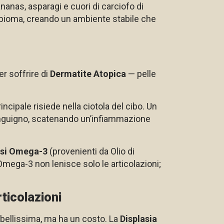
ananas, asparagi e cuori di carciofo di
obioma, creando un ambiente stabile che
r soffrire di
Dermatite Atopica
— pelle
cipale risiede nella ciotola del cibo. Un
 sanguigno, scatenando un’infiammazione
ssi Omega-3
(provenienti da Olio di
i Omega-3 non lenisce solo le articolazioni;
ticolazioni
 bellissima, ma ha un costo. La
Displasia