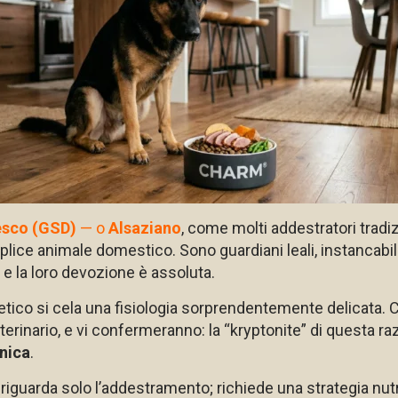
esco (GSD)
— o
Alsaziano
, come molti addestratori tradi
ice animale domestico. Sono guardiani leali, instancabili
a e la loro devozione è assoluta.
letico si cela una fisiologia sorprendentemente delicata. 
terinario, e vi confermeranno: la “kryptonite” di questa ra
unica
.
uarda solo l’addestramento; richiede una strategia nutriz