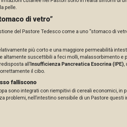
irritazioni cutanee nei Pastori sono in realtà sintomi di 
a pelle.
stomaco di vetro”
gestione del Pastore Tedesco come a uno “stomaco di vetro
tivamente più corto e una maggiore permeabilità intestina
e altamente suscettibili a feci molli, malassorbimento e 
redisposta all’
Insufficienza Pancreatica Esocrina (IPE)
,
rrettamente il cibo.
sso falliscono
pa sono integrati con riempitivi di cereali economici, in p
a problemi, nell’intestino sensibile di un Pastore questi