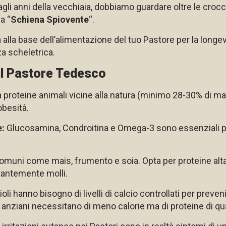
li anni della vecchiaia, dobbiamo guardare oltre le crocch
la “
Schiena Spiovente
“.
lla base dell’alimentazione del tuo Pastore per la longevi
za scheletrica.
 il Pastore Tedesco
 proteine animali vicine alla natura (minimo 28-30% di m
besità.
e:
Glucosamina, Condroitina e Omega-3 sono essenziali p
i comuni come mais, frumento e soia. Opta per proteine al
tantemente molli.
oli hanno bisogno di livelli di calcio controllati per preven
 anziani necessitano di meno calorie ma di proteine di qua