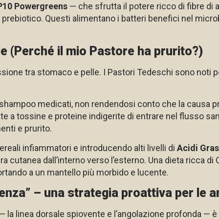
P10 Powergreens
— che sfrutta il potere ricco di fibre di 
biotico. Questi alimentano i batteri benefici nel micr
le (Perché il mio Pastore ha prurito?)
ione tra stomaco e pelle. I Pastori Tedeschi sono noti pe
n shampoo medicati, non rendendosi conto che la causa prin
tte a tossine e proteine indigerite di entrare nel flusso
nti e prurito.
reali infiammatori e introducendo alti livelli di
Acidi Gra
iera cutanea dall’interno verso l’esterno. Una dieta ricca d
 portando a un mantello più morbido e lucente.
nza” – una strategia proattiva per le ar
— la linea dorsale spiovente e l’angolazione profonda — è