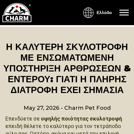
Ελλάδα
Η ΚΑΛΎΤΕΡΗ ΣΚΥΛΟΤΡΟΦΉ
ΜΕ ΕΝΣΩΜΑΤΩΜΈΝΗ
ΥΠΟΣΤΉΡΙΞΗ ΑΡΘΡΏΣΕΩΝ &
ΕΝΤΈΡΟΥ: ΓΙΑΤΊ Η ΠΛΉΡΗΣ
ΔΙΑΤΡΟΦΉ ΈΧΕΙ ΣΗΜΑΣΊΑ
May 27, 2026
-
Charm Pet Food
Επενδύετε σε
υψηλής ποιότητας σκυλοτροφή
επειδή θέλετε το καλύτερο για τον τετράποδο
φίλο σας. Ωστόσο, ακόμα και μετά την επιλογή