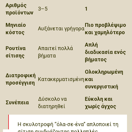
Αριθμός
3–5
1
προϊόντων
Μηνιαίο
Πιο προβλέψιμο
Αυξάνεται γρήγορα
κόστος
και χαμηλότερο
Απλή
Ρουτίνα
Απαιτεί πολλά
διαδικασία ενός
σίτισης
βήματα
βήματος
Ολοκληρωμένη
Διατροφική
Κατακερματισμένη
και
προσέγγιση
συνεργιστική
Δύσκολο να
Εύκολη και
Συνέπεια
διατηρηθεί
χωρίς άγχος
Η σκυλοτροφή “όλα-σε-ένα” απλοποιεί τη
σίτιση συνδυάζοντας πολλαπλές