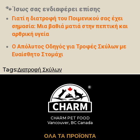
🐾 Ίσως σας ενδιαφέρει επίσης
Γιατί η διατροφή του Ποιμενικού σας έχει
σημασία: Μια βαθιά ματιά στην πεπτική και
αρθρική υγεία
Ο Απόλυτος Οδηγός για Τροφές Σκύλων με
Ευαίσθητο Στομάχι
Tags:
Διατροφή Σκύλων
CHARM PET FOOD
Vancouver, BC Canada
ΌΛΑ ΤΑ ΠΡΟΪΌΝΤΑ