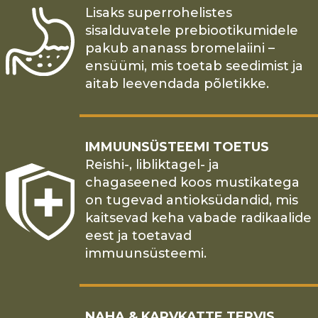
Lisaks superrohelistes
sisalduvatele prebiootikumidele
pakub ananass bromelaiini –
ensüümi, mis toetab seedimist ja
aitab leevendada põletikke.
IMMUUNSÜSTEEMI TOETUS
Reishi-, libliktagel- ja
chagaseened koos mustikatega
on tugevad antioksüdandid, mis
kaitsevad keha vabade radikaalide
eest ja toetavad
immuunsüsteemi.
NAHA & KARVKATTE TERVIS