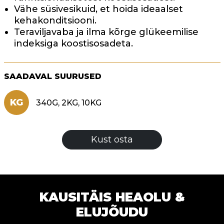
Vähe süsivesikuid, et hoida ideaalset
kehakonditsiooni.
Teraviljavaba ja ilma kõrge glükeemilise
indeksiga koostisosadeta.
SAADAVAL SUURUSED
KG
340G, 2KG, 10KG
Kust osta
KAUSITÄIS HEAOLU &
ELUJÕUDU