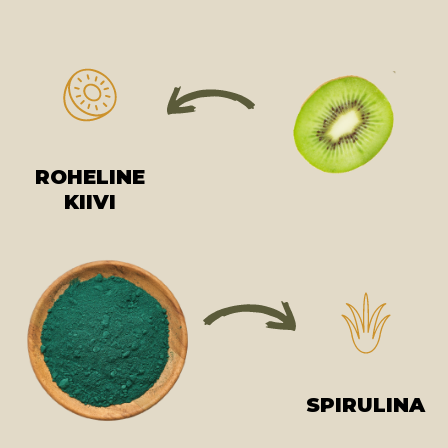
ROHELINE
KIIVI
SPIRULINA