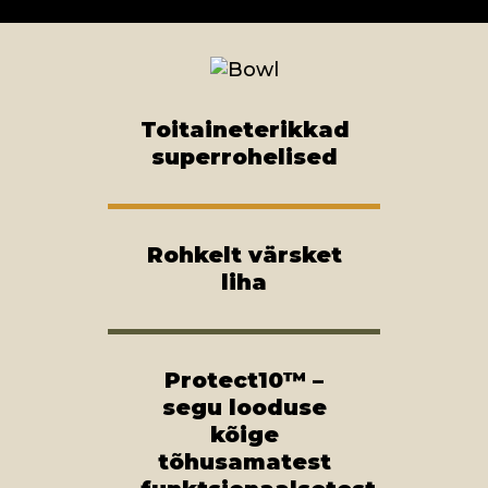
Toitaineterikkad
superrohelised
Rohkelt värsket
liha
Protect10™ –
segu looduse
kõige
tõhusamatest