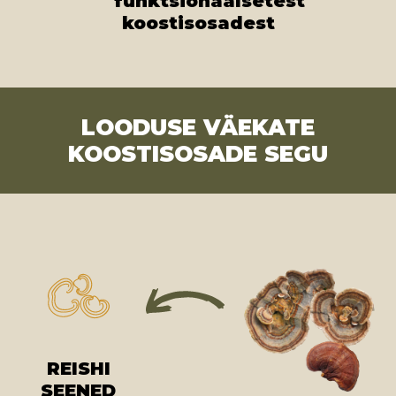
funktsionaalsetest
koostisosadest
LOODUSE VÄEKATE
KOOSTISOSADE SEGU
REISHI
SEENED