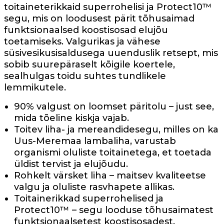
toitaineterikkaid superrohelisi ja Protect10™
segu, mis on loodusest pärit tõhusaimad
funktsionaalsed koostisosad elujõu
toetamiseks. Valgurikas ja vähese
süsivesikusisaldusega uuenduslik retsept, mis
sobib suurepäraselt kõigile koertele,
sealhulgas toidu suhtes tundlikele
lemmikutele.
90% valgust on loomset päritolu – just see,
mida tõeline kiskja vajab.
Toitev liha- ja mereandidesegu, milles on ka
Uus-Meremaa lambaliha, varustab
organismi oluliste toitainetega, et toetada
üldist tervist ja elujõudu.
Rohkelt värsket liha – maitsev kvaliteetse
valgu ja oluliste rasvhapete allikas.
Toitainerikkad superrohelised ja
Protect10™ – segu looduse tõhusaimatest
funktsionaalsetest koostisosadest.