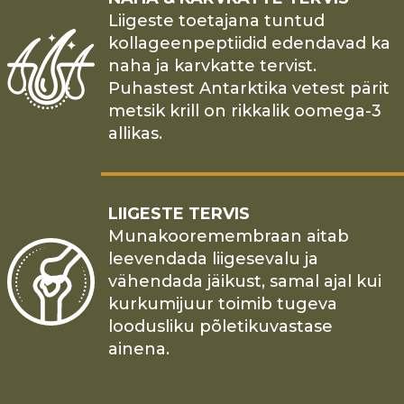
Liigeste toetajana tuntud
kollageenpeptiidid edendavad ka
naha ja karvkatte tervist.
Puhastest Antarktika vetest pärit
metsik krill on rikkalik oomega-3
allikas.
LIIGESTE TERVIS
Munakooremembraan aitab
leevendada liigesevalu ja
vähendada jäikust, samal ajal kui
kurkumijuur toimib tugeva
loodusliku põletikuvastase
ainena.