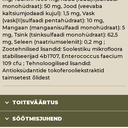
monohüdraat): 50 mg, Jood (veevaba
kaltsiumjodaadi kujul): 1,5 mg, Vask
(vask(II)sulfaadi pentahüdraat): 10 mg,
Mangaan (mangaanisulfaadi monohüdraat): 5
mg, Tsink (tsinksulfaadi monohüdraat): 62,5
mg, Seleen (naatriumseleniit): 0,2 mg ;
Zootehnilised lisandid: Soolestiku mikrofloora
stabiliseerijad 4b1707, Enterococcus faecium
109 cfu ; Tehnoloogilised lisandid:
Antioksüdantide tokoferooliekstraktid
taimsetest õlidest
TOITEVÄÄRTUS
SÖÖTMISJUHEND