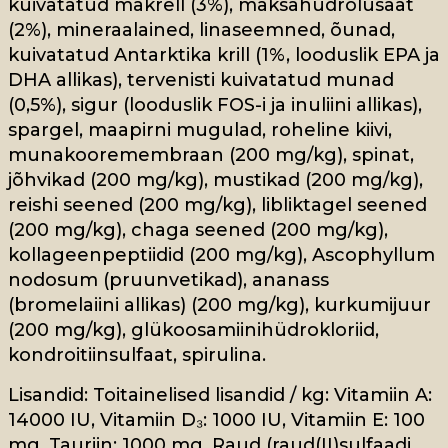
kuivatatud makrell (3%), maksahüdrolüsaat
(2%), mineraalained, linaseemned, õunad,
kuivatatud Antarktika krill (1%, looduslik EPA ja
DHA allikas), tervenisti kuivatatud munad
(0,5%), sigur (looduslik FOS-i ja inuliini allikas),
spargel, maapirni mugulad, roheline kiivi,
munakooremembraan (200 mg/kg), spinat,
jõhvikad (200 mg/kg), mustikad (200 mg/kg),
reishi seened (200 mg/kg), libliktagel seened
(200 mg/kg), chaga seened (200 mg/kg),
kollageenpeptiidid (200 mg/kg), Ascophyllum
nodosum (pruunvetikad), ananass
(bromelaiini allikas) (200 mg/kg), kurkumijuur
(200 mg/kg), glükoosamiinihüdrokloriid,
kondroitiinsulfaat, spirulina.
Lisandid: Toitainelised lisandid / kg: Vitamiin A:
14000 IU, Vitamiin D₃: 1000 IU, Vitamiin E: 100
mg, Tauriin: 1000 mg, Raud (raud(II)sulfaadi