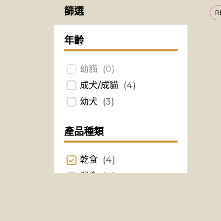
篩選
R
年齡
幼貓
(
0
)
成犬/成貓
(
4
)
幼犬
(
3
)
產品種類
乾食
(
4
)
濕食
(
4
)
零食
(
0
)