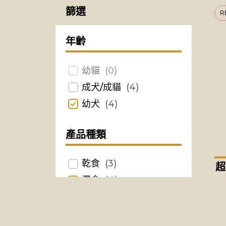
篩選
R
年齡
幼貓
(
0
)
成犬/成貓
(
4
)
幼犬
(
4
)
產品種類
乾食
(
3
)
超
濕食
(
4
)
零食
(
0
)