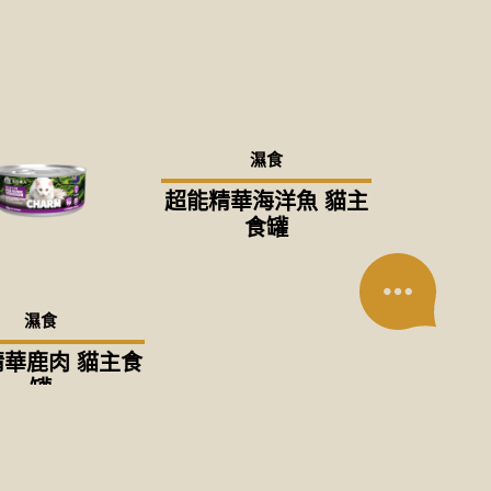
濕食
超能精華海洋魚 貓主
食罐
濕食
華鹿肉 貓主食
罐