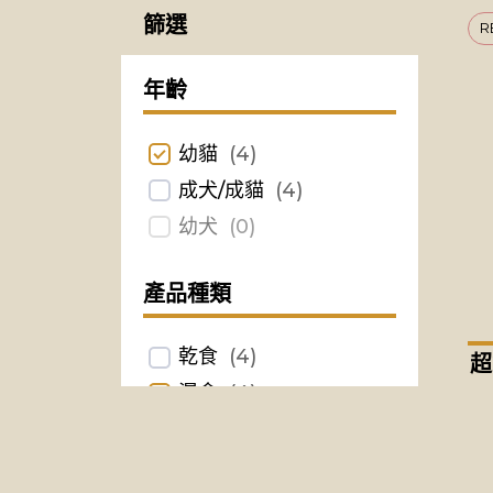
篩選
R
年齡
幼貓
(
4
)
成犬/成貓
(
4
)
幼犬
(
0
)
產品種類
乾食
(
4
)
超
濕食
(
4
)
零食
(
0
)